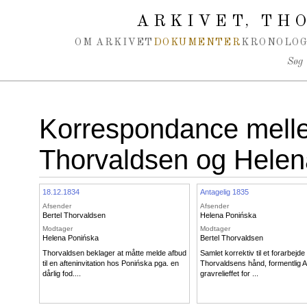
Spring navigation over
ARKIVET
THO
,
OM ARKIVET
DOKUMENTER
KRONOLOG
Søg
Korrespondance melle
Thorvaldsen og Helen
18.12.1834
Antagelig 1835
Afsender
Afsender
Bertel Thorvaldsen
Helena Ponińska
Modtager
Modtager
Helena Ponińska
Bertel Thorvaldsen
Thorvaldsen beklager at måtte melde afbud
Samlet korrektiv til et forarbejde 
til en afteninvitation hos Ponińska pga. en
Thorvaldsens hånd, formentlig A6
dårlig fod....
gravrelieffet for ...