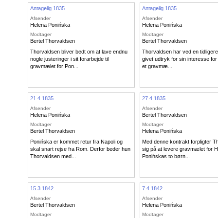
Antagelig 1835
Antagelig 1835
Afsender
Afsender
Helena Ponińska
Helena Ponińska
Modtager
Modtager
Bertel Thorvaldsen
Bertel Thorvaldsen
Thorvaldsen bliver bedt om at lave endnu
Thorvaldsen har ved en tidligere 
nogle justeringer i sit forarbejde til
givet udtryk for sin interesse for
gravmælet for Pon...
et gravmæ...
21.4.1835
27.4.1835
Afsender
Afsender
Helena Ponińska
Bertel Thorvaldsen
Modtager
Modtager
Bertel Thorvaldsen
Helena Ponińska
Ponińska er kommet retur fra Napoli og
Med denne kontrakt forpligter T
skal snart rejse fra Rom. Derfor beder hun
sig på at levere gravmælet for 
Thorvaldsen med...
Ponińskas to børn...
15.3.1842
7.4.1842
Afsender
Afsender
Bertel Thorvaldsen
Helena Ponińska
Modtager
Modtager