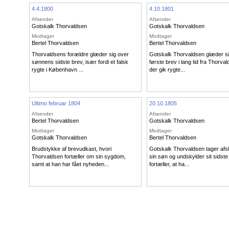
4.4.1800
4.10.1801
Afsender
Afsender
Gotskalk Thorvaldsen
Gotskalk Thorvaldsen
Modtager
Modtager
Bertel Thorvaldsen
Bertel Thorvaldsen
Thorvaldsens forældre glæder sig over
Gotskalk Thorvaldsen glæder si
sønnens sidste brev, især fordi et falsk
første brev i lang tid fra Thorva
rygte i København ...
der gik rygte...
Ultimo februar 1804
20.10.1805
Afsender
Afsender
Bertel Thorvaldsen
Gotskalk Thorvaldsen
Modtager
Modtager
Gotskalk Thorvaldsen
Bertel Thorvaldsen
Brudstykke af brevudkast, hvori
Gotskalk Thorvaldsen tager af
Thorvaldsen fortæller om sin sygdom,
sin søn og undskylder sit sidste
samt at han har fået nyheden...
fortæller, at ha...