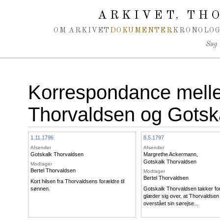
Spring navigation over
ARKIVET
THO
,
OM ARKIVET
DOKUMENTER
KRONOLOG
Søg
Korrespondance melle
Thorvaldsen og Gotsk
1.11.1796
8.5.1797
Afsender
Afsender
Gotskalk Thorvaldsen
Margrethe Ackermann
,
Gotskalk Thorvaldsen
Modtager
Bertel Thorvaldsen
Modtager
Bertel Thorvaldsen
Kort hilsen fra Thorvaldsens forældre til
sønnen.
Gotskalk Thorvaldsen takker fo
glæder sig over, at Thorvaldsen
overstået sin sørejse...