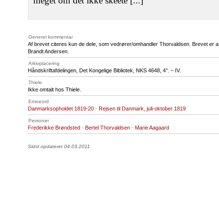
meget om det ikke skeete [...]
Generel kommentar
Af brevet citeres kun de dele, som vedrører/omhandler Thorvaldsen. Brevet er afskr
Brandt Andersen.
Arkivplacering
Håndskriftafdelingen, Det Kongelige Bibliotek,
NKS 4648
, 4°. – IV.
Thiele
Ikke omtalt hos Thiele.
Emneord
Danmarksopholdet 1819-20
·
Rejsen til Danmark, juli-oktober 1819
Personer
Frederikke Brøndsted
·
Bertel Thorvaldsen
·
Marie Aagaard
Sidst opdateret 04.03.2011