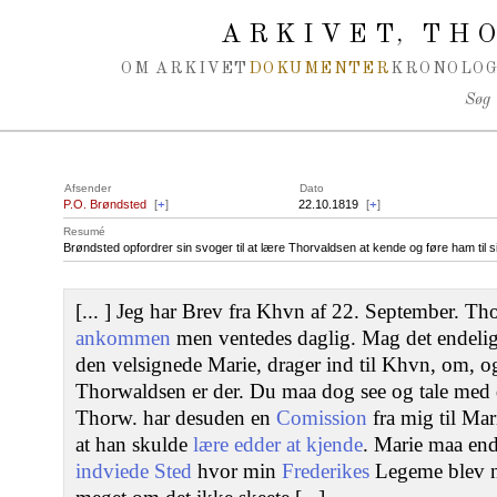
Spring navigation over
ARKIVET
THO
,
OM ARKIVET
DOKUMENTER
KRONOLOG
Søg
Afsender
Dato
P.O. Brøndsted
[
+
]
22.10.1819
[
+
]
Resumé
Brøndsted opfordrer sin svoger til at lære Thorvaldsen at kende og føre ham til s
[... ] Jeg har Brev fra Khvn af 22. September. T
ankommen
men ventedes daglig. Mag det endelig
den velsignede Marie, drager ind til Khvn, om, 
Thorwaldsen er der. Du maa dog see og tale med 
Thorw. har desuden en
Comission
fra mig til Mar
at han skulde
lære edder at kjende
. Marie maa end
indviede Sted
hvor min
Frederikes
Legeme blev n