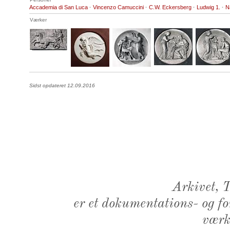
Accademia di San Luca
·
Vincenzo Camuccini
·
C.W. Eckersberg
·
Ludwig 1.
·
N
Værker
Sidst opdateret 12.09.2016
Arkivet,
er et dokumentations- og f
værk,