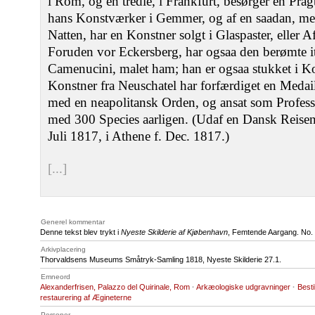
i Rom, og en tredie, i Frankfurt, besørger en Pra
hans Konstværker i Gemmer, og af en saadan, med
Natten, har en Konstner solgt i Glaspaster, eller 
Foruden vor Eckersberg, har ogsaa den berømte i
Camenucini, malet ham; han er ogsaa stukket i K
Konstner fra Neuschatel har forfærdiget en Medail
med en neapolitansk Orden, og ansat som Profes
med 300 Species aarligen. (Udaf en Dansk Reisen
Juli 1817, i Athene f. Dec. 1817.)
[...]
Generel kommentar
Denne tekst blev trykt i
Nyeste Skilderie af Kjøbenhavn
, Femtende Aargang. No. 
Arkivplacering
Thorvaldsens Museums Småtryk-Samling 1818, Nyeste Skilderie 27.1.
Emneord
Alexanderfrisen, Palazzo del Quirinale, Rom
·
Arkæologiske udgravninger
·
Besti
restaurering af Ægineterne
Personer