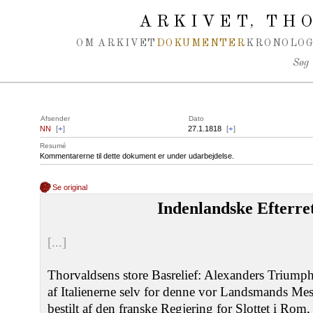
Spring navigation over
ARKIVET
THO
,
OM ARKIVET
DOKUMENTER
KRONOLOG
Søg
Afsender
Dato
NN
[
+
]
27.1.1818
[
+
]
Resumé
Kommentarerne til dette dokument er under udarbejdelse.
Se original
Indenlandske Efterret
[...]
Thorvaldsens store Basrelief: Alexanders Triumph
af Italienerne selv for denne vor Landsmands Mes
bestilt af den franske Regjering for Slottet i Ro