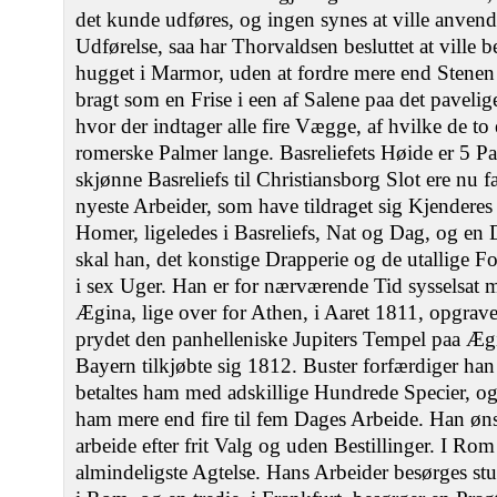
det kunde udføres, og ingen synes at ville anven
Udførelse, saa har Thorvaldsen besluttet at ville 
hugget i Marmor, uden at fordre mere end Stenen k
bragt som en Frise i een af Salene paa det paveli
hvor der indtager alle fire Vægge, af hvilke de t
romerske Palmer lange. Basreliefets Høide er 5 Pa
skjønne Basreliefs til Christiansborg Slot ere nu 
nyeste Arbeider, som have tildraget sig Kjenderes
Homer, ligeledes i Basreliefs, Nat og Dag, og en 
skal han, det konstige Drapperie og de utallige F
i sex Uger. Han er for nærværende Tid sysselsat m
Ægina, lige over for Athen, i Aaret 1811, opgrav
prydet den panhelleniske Jupiters Tempel paa Æ
Bayern tilkjøbte sig 1812. Buster forfærdiger han
betaltes ham med adskillige Hundrede Specier, o
ham mere end fire til fem Dages Arbeide. Han ønsk
arbeide efter frit Valg og uden Bestillinger. I Ro
almindeligste Agtelse. Hans Arbeider besørges st