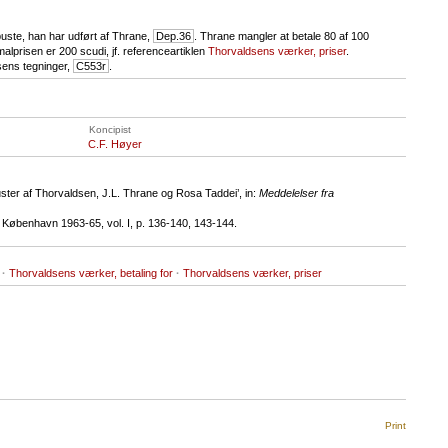
uste, han har udført af Thrane,
Dep.36
. Thrane mangler at betale 80 af 100
malprisen er 200 scudi, jf. referenceartiklen
Thorvaldsens værker, priser
.
sens tegninger,
C553r
.
Koncipist
C.F. Høyer
uster af Thorvaldsen, J.L. Thrane og Rosa Taddei’, in:
Meddelelser fra
, København 1963-65, vol. I, p. 136-140, 143-144.
·
Thorvaldsens værker, betaling for
·
Thorvaldsens værker, priser
Print