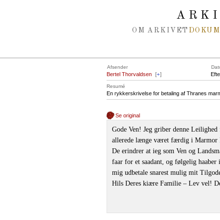
Spring navigation over
ARK
OM ARKIVET
DOKU
Afsender
Dat
Bertel Thorvaldsen
[
+
]
Eft
Resumé
En rykkerskrivelse for betaling af Thranes ma
Se original
Gode Ven! Jeg griber denne Leilighed 
allerede længe været færdig i Marmor 
De erindrer at ieg som Ven og Landsm
faar for et saadant, og følgelig haabe
mig udbetale snarest mulig mit Tilgo
Hils Deres kiære Familie – Lev vel! D