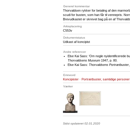
Generel kommentar
Thorvaldsen rykker for betaling af den marmorb
scudi for busten, som han får til vennepris. Nor
Brevudkastet er skrevet bag på en af Thorvald
Arkivplacering
C553v
Dokumentstatus
Udkast af koncipist
Andre referencer
Else Kai Sass: ‘Om nogle nyidentificerede b
Thorvaldsens Museum
1947, p. 80.
Else Kai Sass:
Thorvaldsens Portrætbuster
Emneord
Koncipister
·
Portrætbuster, samtidige personer
Værker
Sidst opdateret 02.01.2020