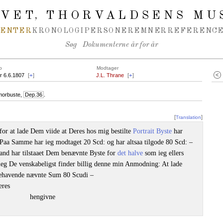
IVET
THORVALDSENS MU
,
MENTER
KRONOLOGI
PERSONER
EMNER
REFERENCE
Søg
Dokumenterne år for år
o
Modtager
er 6.6.1807
[
+
]
J.L. Thrane
[
+
]
rmorbuste,
Dep.36
.
[
]
Translation
for at lade Dem viide at Deres hos mig bestilte
Portrait Byste
har
Paa Samme har ieg modtaget 20 Scd: og har altsaa tilgode 80 Scd: –
and har tilstaaet Dem benævnte Byste for
det halve
som ieg ellers
r ieg De venskabeligst finder billig denne min Anmodning: At lade
dehavende nævnte Sum 80 Scudi –
eres
hengivne