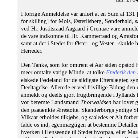
I forrige Anmeldelse var anført at en Sum af 131 [
for skilling] for Mols, Østerlisberg, Sønderhald,
ved Hr. Justitsraad Aagaard i Grenaae vare anmeldt
de vare indkomne til Hr. Kammerraad og Amtsforv
samt at det i Stedet for Øster –og Vester –skuld
Herreder.
Den Tanke, som for omtrent et Aar siden opstod 
meer omtalte varige Minde, at tolke
Frederik den 
elskede Fødeland for de sildigste Efterslægter, s
Deeltagelse. Allerede er ved frivillige Bidrag d
anmeldt og deelts gjort frugtbringende i Jyllands 
vor berømte Landsmand
Thorwaldsen
har lovet g
den paatænkte Ærestøtte. Skanderborgs yndige Sl
Vilkaar erholdes tilkjøbs, og saaledes er Alt forb
falde os ind, egenmægtigen at bestemme Detaille
hverken i Henseende til Stedet hvorpaa, eller Maa