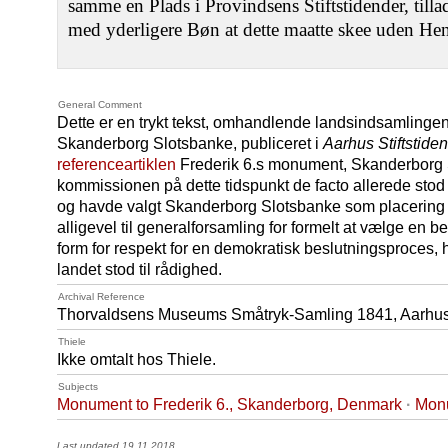
samme en Plads i Provindsens Stiftstidender, tilla
med yderligere Bøn at dette maatte skee uden He
General Comment
Dette er en trykt tekst, omhandlende landsindsamlingen
Skanderborg Slotsbanke, publiceret i
Aarhus Stiftstide
referenceartiklen
Frederik 6.s monument, Skanderborg S
kommissionen på dette tidspunkt de facto allerede stod
og havde valgt Skanderborg Slotsbanke som placering 
alligevel til generalforsamling for formelt at vælge en b
form for respekt for en demokratisk beslutningsproces, 
landet stod til rådighed.
Archival Reference
Thorvaldsens Museums Småtryk-Samling 1841, Aarhus S
Thiele
Ikke omtalt hos Thiele.
Subjects
Monument to Frederik 6., Skanderborg, Denmark
·
Monu
Last updated 19.11.2018