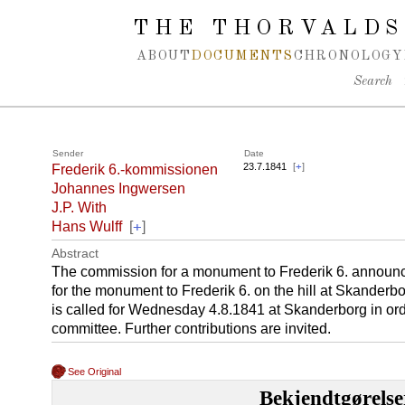
Spring navigation over
THE THORVALDS
ABOUT
DOCUMENTS
CHRONOLOGY
Search
Sender
Date
23.7.1841
[
+
]
Frederik 6.-kommissionen
Johannes Ingwersen
J.P. With
+
Hans Wulff
[
]
Abstract
The commission for a monument to Frederik 6. announces
for the monument to Frederik 6. on the hill at Skanderb
is called for Wednesday 4.8.1841 at Skanderborg in orde
committee. Further contributions are invited.
See Original
Bekjendtgørelse