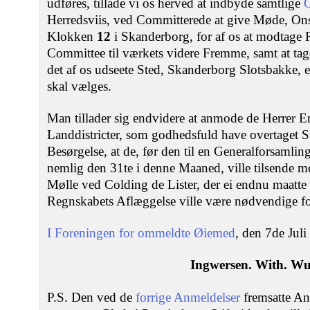
udføres, tillade vi os herved at indbyde samtlige
C
Herredsviis, ved Committerede at give Møde, O
Klokken
12
i Skanderborg, for af os at modtage
Committee til værkets videre Fremme, samt at ta
det af os udseete Sted, Skanderborg Slotsbakke, el
skal vælges.
Man tillader sig endvidere at anmode de Herrer
Landdistricter, som godhedsfuld have overtaget Su
Besørgelse, at de, før den til en Generalforsamli
nemlig den 31te i denne Maaned, ville tilsende
Mølle ved Colding de Lister, der ei endnu maatte
Regnskabets Aflæggelse ville være nødvendige f
I Foreningen for ommeldte Øiemed
, den 7de Juli
Ingwersen. With. Wul
P.S. Den ved de
forrige Anmeldelser
fremsatte A