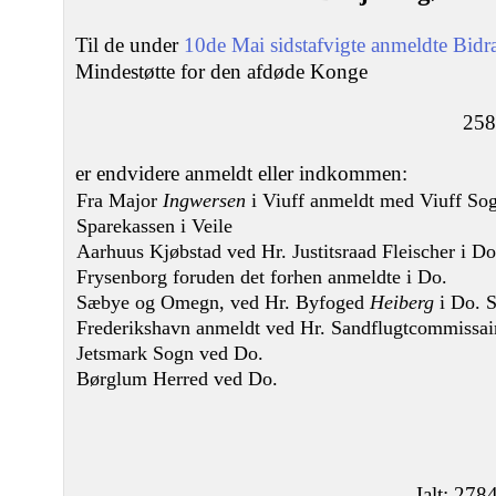
Til de under
10de Mai sidstafvigte anmeldte Bidr
Mindestøtte for den afdøde Konge
25
er endvidere anmeldt eller indkommen:
Fra Major
Ingwersen
i Viuff anmeldt med Viuff Sogn
Sparekassen i Veile
Aarhuus Kjøbstad ved Hr. Justitsraad Fleischer i Do
Frysenborg foruden det forhen anmeldte i Do.
Sæbye og Omegn, ved Hr. Byfoged
Heiberg
i Do. S
Frederikshavn anmeldt ved Hr. Sandflugtcommissai
Jetsmark Sogn ved Do.
Børglum Herred ved Do.
Ialt: 278