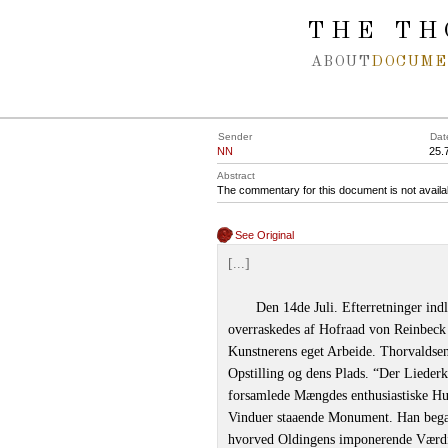
Spring navigation over
THE TH
ABOUT
DOCUME
Sender
Dat
NN
25.
Abstract
The commentary for this document is not availa
See Original
[...]
Den 14de Juli. Efterretninger ind
overraskedes af Hofraad von Reinbeck 
Kunstnerens eget Arbeide. Thorvaldsen
Opstilling og dens Plads. “Der Lieder
forsamlede Mængdes enthusiastiske Hur
Vinduer staaende Monument. Han begav 
hvorved Oldingens imponerende Værdi