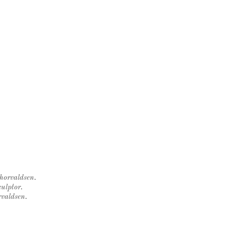
Thorvaldsen.
ulptor.
rvaldsen.