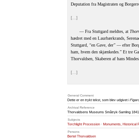
Deputation fra Magistraten og Borgerr
[...]
— Fra Stuttgard meldtes, at
Thor
hædret med en Laurbærkrands, Serenad
Stuttgard, “en Gave, der” — efter Bo
ham, hvem den skjænkedes.” Et tre Ga
Thorvaldsen, Skaberen af hans Minde
[...]
General Comment
Dette er en trykt tekst, som blev udgivet i
Figar
Archival Reference
Thorvaldsens Museums Småtryk-Samling 1841,
Subjects
Torchlight Procession
·
Monuments, Historical 
Persons
Bertel Thorvaldsen