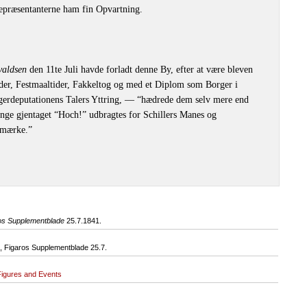
epræsentanterne ham fin Opvartning.
valdsen
den 11te Juli havde forladt denne By, efter at være bleven
er, Festmaaltider, Fakkeltog og med et Diplom som Borger i
rgerdeputationens Talers Yttring, — “hædrede dem selv mere end
nge gjentaget “Hoch!” udbragtes for Schillers Manes og
smærke.”
os Supplementblade
25.7.1841.
 Figaros Supplementblade 25.7.
Figures and Events