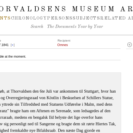
ORVALDSENS MUSEUM A
NTS
CHRONOLOGY
PERSONS
SUBJECTS
RELATED A
Search
The Documents Year by Year
e
Recipient
7.1841
[
+
]
Omnes
ble at the moment.
løb, at Thorvaldsen den 6te Juli var ankommen til Stuttgart, hvor han
og Overregjeringsraad von Köstlin i Beskuelsen af Schillers Statue,
 yttrede sin Tilfredshed med Statuens Udførelse i Malm, med dens
kranz” bragte ham om Aftenen en Serenade, som ledsagedes af den
raraab, medens en bengalsk Ild belyste det lige overfor hans
sig personligt ned til Sangerne og bragte dem sit rørte Hiertes Tak,
ghed fremkaldte nye Bifaldsraab. Den næste Dag gjorde en