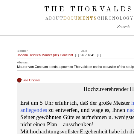
Spring navigation over
THE THORVALDS
ABOUT
DOCUMENTS
CHRONOLOGY
Search
Sender
Date
Johann Heinrich Maurer (de) Constant
[
+
]
26.7.1841
[
+
]
Abstract
Maurer von Constant sends a poem to Thorvaldsen on the occasion of the sculpto
See Original
Hochzuverehrender H
Erst um 5 Uhr erfuhr ich, daß der große Meister
h
anliegendes
zu entwerfen, und wage es, Ihnen
na
Seiner gewöhnten Güte es aufnehmen u. wenigste
nicht einen Plan – ausschenken!
Mit hochachtungsvollster Ergebenheit habe ich d