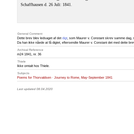
Schaffhausen d. 26 Juli: 1841.
General Comment
Dette brev blev ledsaget af det
digt
, som Maurer v. Constant skrev samme dag,
Da han ikke nåede at få digtet, eftersendte Maurer v. Constant det med dette bre
Archival Reference
m24 1841, nr. 36
Thiele
Ikke omtalt hos Thiele.
Subjects
Poems for Thorvaldsen
·
Journey to Rome, May-September 1841
Last updated 08.04.2020