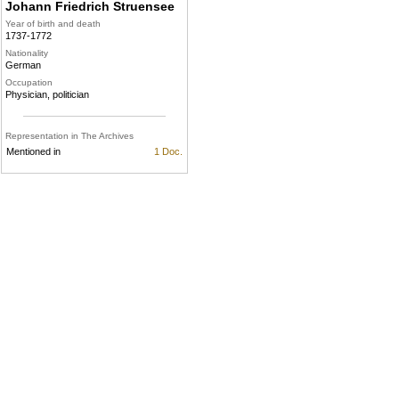
Johann Friedrich Struensee
Year of birth and death
1737-1772
Nationality
German
Occupation
Physician, politician
Representation in The Archives
Mentioned in
1 Doc.