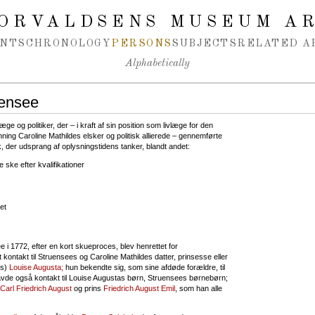
ORVALDSENS MUSEUM A
NTS
CHRONOLOGY
PERSONS
SUBJECTS
RELATED A
Alphabetically
uensee
e og politiker, der – i kraft af sin position som livlæge for den
ing Caroline Mathildes elsker og politisk allierede – gennemførte
der udsprang af oplysningstidens tanker, blandt andet:
 ske efter kvalifikationer
et
 i 1772, efter en kort skueproces, blev henrettet for
kontakt til Struensees og Caroline Mathildes datter, prinsesse eller
es)
Louise Augusta;
hun bekendte sig, som sine afdøde forældre, til
avde også kontakt til Louise Augustas børn, Struensees børnebørn;
 Carl Friedrich August
og prins
Friedrich August Emil
, som han alle