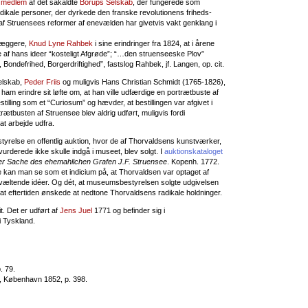
n
medlem
af det såkaldte
Borups Selskab
, der fungerede som
ikale personer, der dyrkede den franske revolutionens friheds-
f Struensees reformer af enevælden har givetvis vakt genklang i
læggere,
Knud Lyne Rahbek
i sine erindringer fra 1824, at i årene
 af hans ideer “kosteligt Afgrøde”; “…den struenseeske Plov”
Bondefrihed, Borgerdriftighed”, fastslog Rahbek, jf. Langen, op. cit.
elskab,
Peder Friis
og muligvis Hans Christian Schmidt (1765-1826),
ham erindre sit løfte om, at han ville udfærdige en portrætbuste af
tilling som et “Curiosum” og hævder, at bestillingen var afgivet i
trætbusten af Struensee blev aldrig udført, muligvis fordi
at arbejde udfra.
yrelse en offentlig auktion, hvor de af Thorvaldsens kunstværker,
rderede ikke skulle indgå i museet, blev solgt. I
auktionskataloget
der Sache des ehemahlichen Grafen J.F. Struensee
. Kopenh. 1772.
 kan man se som et indicium på, at Thorvaldsen var optaget af
ltende idéer. Og dét, at museumsbestyrelsen solgte udgivelsen
at eftertiden ønskede at nedtone Thorvaldsens radikale holdninger.
t. Det er udført af
Jens Juel
1771 og befinder sig i
i Tyskland.
. 79.
, København 1852, p. 398.