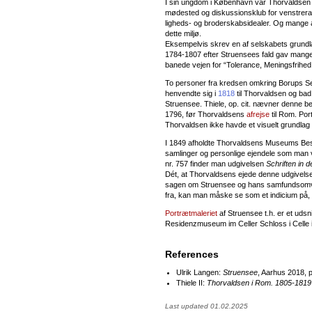
I sin ungdom i København var Thorvaldse
mødested og diskussionsklub for venstrerad
ligheds- og broderskabsidealer. Og mange a
dette miljø.
Eksempelvis skrev en af selskabets grund
1784-1807 efter Struensees fald gav mange
banede vejen for “Tolerance, Meningsfrihed, 
To personer fra kredsen omkring Borups S
henvendte sig i
1818
til Thorvaldsen og bad 
Struensee. Thiele, op. cit. nævner denne bes
1796, før Thorvaldsens
afrejse
til Rom. Por
Thorvaldsen ikke havde et visuelt grundlag 
I 1849 afholdte Thorvaldsens Museums Best
samlinger og personlige ejendele som man vu
nr. 757 finder man udgivelsen
Schriften in 
Dét, at Thorvaldsens ejede denne udgivelse
sagen om Struensee og hans samfundsomvæ
fra, kan man måske se som et indicium på, 
Portrætmaleriet
af Struensee t.h. er et udsni
Residenzmuseum im Celler Schloss i Celle 
References
Ulrik Langen:
Struensee
, Aarhus 2018, p
Thiele II:
Thorvaldsen i Rom. 1805-1819
Last updated 01.02.2025