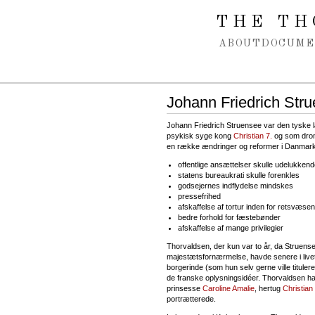
Spring navigation over
THE TH
ABOUT
DOCUME
Johann Friedrich Str
Johann Friedrich Struensee var den tyske læg
psykisk syge kong
Christian 7.
og som dronn
en række ændringer og reformer i Danmark, 
offentlige ansættelser skulle udelukkende
statens bureaukrati skulle forenkles
godsejernes indflydelse mindskes
pressefrihed
afskaffelse af tortur inden for retsvæsen
bedre forhold for fæstebønder
afskaffelse af mange privilegier
Thorvaldsen, der kun var to år, da Struensee
majestætsfornærmelse, havde senere i livet 
borgerinde (som hun selv gerne ville tituler
de franske oplysningsidéer. Thorvaldsen h
prinsesse
Caroline Amalie
, hertug
Christian
portrætterede.