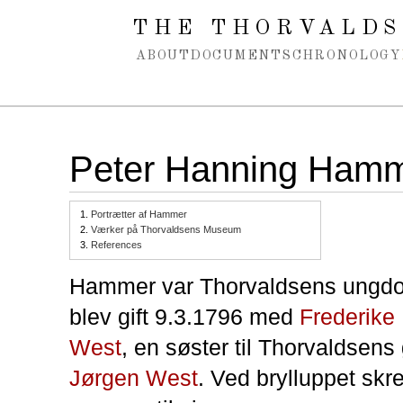
Spring navigation over
THE THORVALDS
ABOUT
DOCUMENTS
CHRONOLOGY
Peter Hanning Ham
1.
Portrætter af Hammer
2.
Værker på Thorvaldsens Museum
3.
References
Hammer var Thorvaldsens ungd
blev gift 9.3.1796 med
Frederike
West
, en søster til Thorvaldsen
Jørgen West
. Ved brylluppet sk