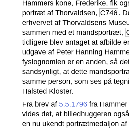
Hammers kone, Frederike, fik ogs
portræt af Thorvaldsen,
C746
. D
erhvervet af Thorvaldsens Muse
sammen med et mandsportræt,
tidligere blev antaget at afbilde e
udgave af Peter Hanning Hamme
fysiognomien er en anden, så det
sandsynligt, at dette mandsportræt
samme person, som ses på tegn
Halsted Kloster.
Fra brev af
5.5.1796
fra Hammer t
vides det, at billedhuggeren ogs
en nu ukendt portrætmedaljon af