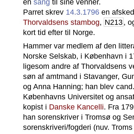
en
sang
til sine venner.
Parret skrev
14.3.1796
en afsked
Thorvaldsens stambog
,
N213
, o
kort tid efter til Norge.
Hammer var medlem af den litter
Norske Selskab, i København i 1
ligesom andre af Thorvaldsens v
søn af amtmand i Stavanger, G
og Anna Hanning; han blev cand. 
Københavns Universitet og ansa
kopist i
Danske Kancelli
. Fra 179
han sorenskriver i Tromsø og Se
sorenskriveri/fogderi (nuv. Troms 