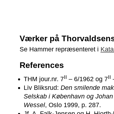
Værker på Thorvaldse
Se Hammer repræsenteret i
Kata
References
II
II
THM jour.nr. 7
– 6/1962 og 7
Liv Bliksrud:
Den smilende mak
Selskab i København og Joha
Wessel
, Oslo 1999, p. 287.
Jf. A. Falk-Jensen og H. Hjorth-