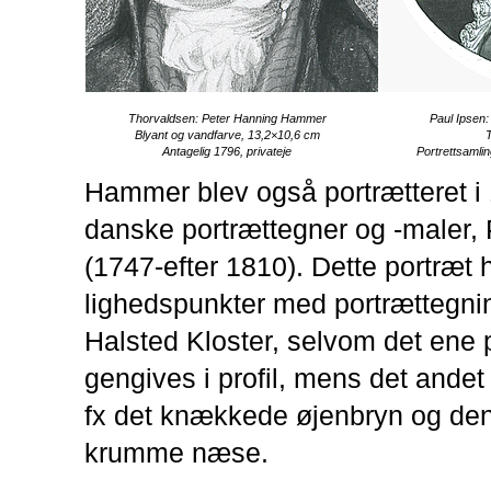
Thorvaldsen: Peter Hanning Hammer
Paul Ipsen
Blyant og vandfarve, 13,2×10,6 cm
Antagelig 1796, privateje
Portrettsamli
Hammer blev også portrætteret i
danske portrættegner og -maler, 
(1747-efter 1810). Dette portræt h
lighedspunkter med portrættegni
Halsted Kloster, selvom det ene 
gengives i profil, mens det andet 
fx det knækkede øjenbryn og de
krumme næse.