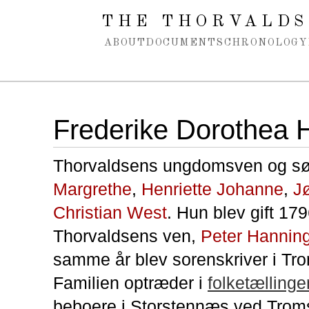
Spring navigation over
THE THORVALDS
ABOUT
DOCUMENTS
CHRONOLOGY
Frederike Dorothea
Thorvaldsens ungdomsven og søs
Margrethe
,
Henriette Johanne
,
J
Christian West
. Hun blev gift 17
Thorvaldsens ven,
Peter Hanni
samme år blev sorenskriver i Tr
Familien optræder i
folketælling
beboere i Storstennæs ved Trom