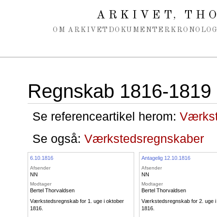
Spring navigation over
ARKIVET
THO
,
OM ARKIVET
DOKUMENTER
KRONOLOG
Regnskab 1816-1819
Se referenceartikel herom:
Værks
Se også:
Værkstedsregnskaber
6.10.1816
Antagelig 12.10.1816
Afsender
Afsender
NN
NN
Modtager
Modtager
Bertel Thorvaldsen
Bertel Thorvaldsen
Værkstedsregnskab for 1. uge i oktober
Værkstedsregnskab for 2. uge i
1816.
1816.