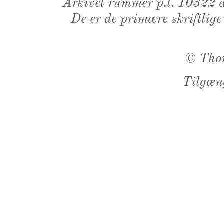
Arkivet rummer p.t. 10322 d
De er de primære skriftlige
©
Tho
Tilgæn