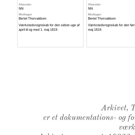
Afsender
Afsender
NN
NN
Modtager
Modtager
Bertel Thorvaldsen
Bertel Thorvaldsen
Værkstedsregnskab for den sidste uge af
Værkstedsregnskab for den førs
april til og med 1. maj 1819.
maj 1819.
Arkivet,
er et dokumentations- og f
værk,