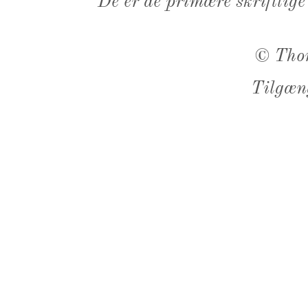
De er de primære skriftlige
©
Tho
Tilgæn