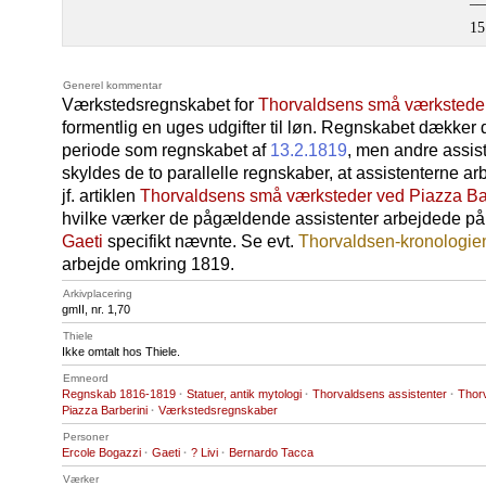
––
15
Generel kommentar
Værkstedsregnskabet for
Thorvaldsens små værksteder
formentlig en uges udgifter til løn. Regnskabet dække
periode som regnskabet af
13.2.1819
, men andre assist
skyldes de to parallelle regnskaber, at assistenterne ar
jf. artiklen
Thorvaldsens små værksteder ved Piazza Ba
hvilke værker de pågældende assistenter arbejdede på,
Gaeti
specifikt nævnte. Se evt.
Thorvaldsen-kronologie
arbejde omkring 1819.
Arkivplacering
gmII, nr. 1,70
Thiele
Ikke omtalt hos Thiele.
Emneord
Regnskab 1816-1819
·
Statuer, antik mytologi
·
Thorvaldsens assistenter
·
Thor
Piazza Barberini
·
Værkstedsregnskaber
Personer
Ercole Bogazzi
·
Gaeti
·
? Livi
·
Bernardo Tacca
Værker