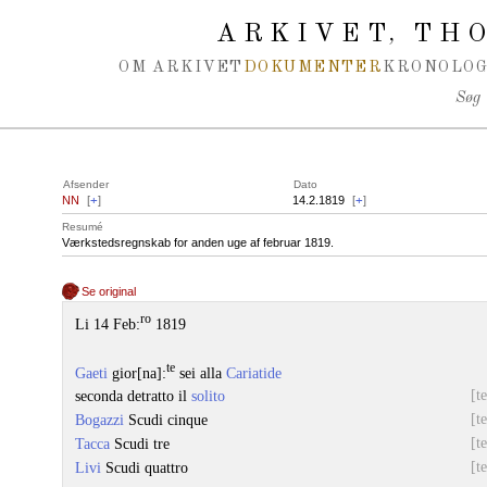
Spring navigation over
ARKIVET
THO
,
OM ARKIVET
DOKUMENTER
KRONOLOG
Søg
Afsender
Dato
NN
[
+
]
14.2.1819
[
+
]
Resumé
Værkstedsregnskab for anden uge af februar 1819.
Se original
ro
Li 14 Feb:
1819
te
Gaeti
gior[na]:
sei alla
Cariatide
[t
seconda detratto il
solito
[t
Bogazzi
Scudi cinque
[t
Tacca
Scudi tre
[t
Livi
Scudi quattro