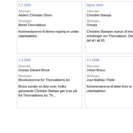
7.7.1843
Marts 1844
Afsender
Afsender
Anders Christian Olsen
Christine Stampe
Modtager
Modtager
Bertel Thorvaldsen
Omnes
Kommentarerne til denne regning er under
Christine Stampes manus til he
udarbejdelse.
erindringer om Thorvaldsen. Det
del af i alt 60.
1.4.1845
3.7.1848
Afsender
Afsender
Gustav Edvard Brock
Johan Bravo
Modtager
Modtager
Eksekutorerne for Thorvaldsens bo
Just Mathias Thiele
Brock sender en liste over, hvilke
Kommentarerne til dette brev er
genstande Christine Stampe gør krav på
udarbejdelse.
fra Thorvaldsens bo: Th...