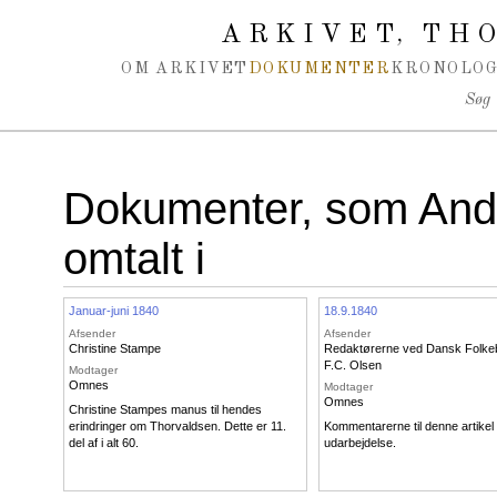
Spring navigation over
ARKIVET
THO
,
OM ARKIVET
DOKUMENTER
KRONOLOG
Søg
Dokumenter, som Andr
omtalt i
Januar-juni 1840
18.9.1840
Afsender
Afsender
Christine Stampe
Redaktørerne ved Dansk Folke
F.C. Olsen
Modtager
Omnes
Modtager
Omnes
Christine Stampes manus til hendes
erindringer om Thorvaldsen. Dette er 11.
Kommentarerne til denne artikel
del af i alt 60.
udarbejdelse.