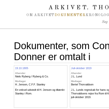
Spring navigation over
ARKIVET
THO
,
OM ARKIVET
DOKUMENTER
KRONOLOG
Søg
Dokumenter, som Con
Donner er omtalt i
19.10.1805
Juli-oktober 1819
Afsender
Afsender
Niels Ryberg / Ryberg & Co.
J.L. Lund
Modtager
Modtager
H. Jensen
,
C.F.F. Stanley
Bertel Thorvaldsen
En veksel udstedt til H. Jensen og tiltænkt
J.L. Lunds regnskab for hans o
Stanley i Rom.
Thorvaldsens rejse fra Rom til
juli-oktober 1819.