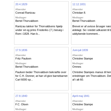
20.4.1829
12.12.1831
Afsender
Afsender
Conrad Rantzau
Christian 8.
Modtager
Modtager
Bertel Thorvaldsen
Bertel Thorvaldsen
Rantzau takker for Thorvaldsens hjælp
Brevet er af uvisse årsager næ
under sit og prins Frederiks (7.) besøg i
ødelagt. Se i stedet udkastet til 
Rom i 1828. Han b...
uddybende komment...
17.9.1836
Juni-juli 1839
Afsender
Afsender
Fritz Paulsen
Christine Stampe
Modtager
Modtager
Bertel Thorvaldsen
Omnes
Paulsen beder Thorvaldsen bekræfte over
Christine Stampes manus til he
for C.H. Donner, at han vil give barnebarnet
erindringer om Thorvaldsen. Dett
Carl 6000 sp...
af i alt 60.
27.8.1840
April-maj 1841
Afsender
Afsender
F.C. Olsen
Christine Stampe
Modtager
Modtager