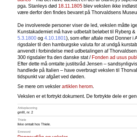
pga. Stanleys død
18.11.1805
blev vekslen ikke indløst
være derfor den findes bevaret på Thorvaldsens Muse
De involverede personer viser de led, vekslen måtte i
Kunstakademiet må have udbetalt beløbet til Ryberg & C
5.3.1800
og
4.10.1801
), som efter aftale med Donner i
rigsdaler til den hamburgske valuta for at undgå kursta
anvendt i forbindelse med udbetalingen af Thorvaldsens 
300 rigsdaler fra den danske stat /
Fonden ad usus publ
Efter dette må omtalte justitsråd Jensen – sandsynligv
handlede på Italien – have overbragt vekslen til Thorv
tidspunkt var afgået ved døden.
Se mere om veksler
artiklen herom
.
Vekslen er et fortrykt dokument. De fortrykte dele er ge
Arkivplacering
gmIII, nr. 2
Thiele
Ikke omtalt hos Thiele.
Emneord