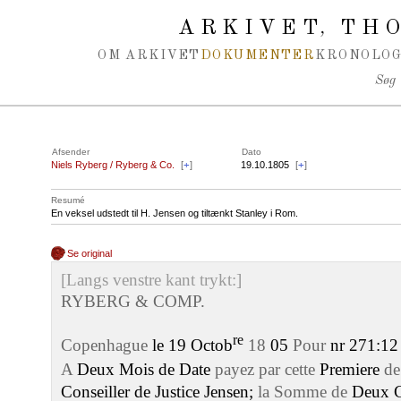
Spring navigation over
ARKIVET
THO
,
OM ARKIVET
DOKUMENTER
KRONOLOG
Søg
Afsender
Dato
Niels Ryberg / Ryberg & Co.
[
+
]
19.10.1805
[
+
]
Resumé
En veksel udstedt til H. Jensen og tiltænkt Stanley i Rom.
Se original
[Langs venstre kant trykt:]
RYBERG & COMP.
re
Copenhague
le 19 Octob
18
05
Pour
nr 271:12
A
Deux Mois de Date
payez par cette
Premiere
de
Conseiller de Justice Jensen;
la Somme de
Deux C