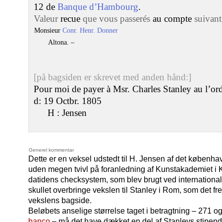
12 de
Banque d’Hambourg
.
Valeur
recue
que vous passerés
au compte
suivant
Monsieur
Conr. Henr. Donner
Altona. –
[på bagsiden er skrevet med anden hånd:]
Pour moi de payer à Msr. Charles Stanley au l’or
d: 19 Octbr. 1805
H : Jensen
Generel kommentar
Dette er en veksel udstedt til H. Jensen af det køben
uden megen tvivl på foranledning af Kunstakademiet i
datidens checksystem, som blev brugt ved internationa
skullet overbringe vekslen til Stanley i Rom, som det fr
vekslens bagside.
Beløbets anselige størrelse taget i betragtning – 271 
banco
– må det have dækket en del af Stanleys stipend