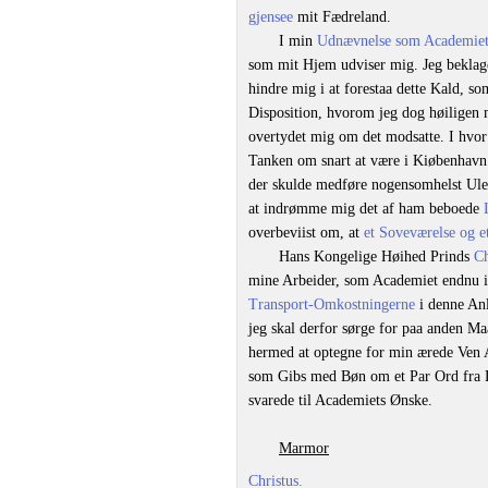
gjensee
mit Fædreland.
I min
Udnævnelse som Academiet
som mit Hjem udviser mig. Jeg beklag
hindre mig i at forestaa dette Kald, so
Disposition, hvorom jeg dog høiligen 
overtydet mig om det modsatte. I hvor 
Tanken om snart at være i Kiøbenhavn 
der skulde medføre nogensomhelst Ulei
at indrømme mig det af ham beboede
overbeviist om, at
et Soveværelse og et
Hans Kongelige Høihed Prinds
Ch
mine Arbeider, som Academiet endnu ik
Transport-Omkostningerne
i denne Anl
jeg skal derfor sørge for paa anden Ma
hermed at optegne for min ærede Ven 
som Gibs med Bøn om et Par Ord fra De
svarede til Academiets Ønske.
Marmor
Christus.