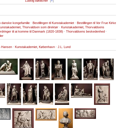
Ludvig Bødtcher
[
+
]
den danske kongefamilie
·
Bestillingen til Kunstakademiet
·
Bestillingen til Vor Frue Kirke
unstakademiet, Thorvaldsen som direktør
·
Kunstakademiet, Thorvaldsens
rdringer til at komme til Danmark (1820-1838)
·
Thorvaldsens beskedenhed
·
der
n Hansen
·
Kunstakademiet, København
·
J.L. Lund