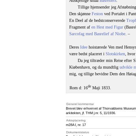
Adskjellige smaa
Basreliefs
.
Tillige hjemsender jeg Afstøbning
Den skjønne
Feston
ved Portalet i Pan
En Deel af de bedstconserverede
Troph
Fragment af
en Hest med Figur
(Basrel
Sarcofag med Basrelief af Niobe
. –
Deres
Idee
hoistærede Ven med Hensyn
være bedst placeret i
Slotskirken
, hvor
Da jeg tiltræder min Reise efter 
Kiøbenhavn, og da mundtlig
udvikle 
mig, og tillige bevidne Dem den Høiag
de
Rom d: 16
Maji 1833.
Generel kommentar
Brevet blev erhvervet af Thorvaldsens Museu
arkitekten, jf. THM j.nr. 5, 11/1936.
Arkivplacering
m28A I, nr. 17
Dokumentstatus