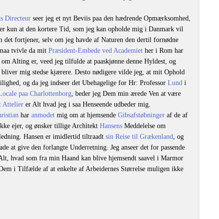
s Directeur
seer jeg et nyt Beviis paa den hædrende Opmærksomhed,
er kun at den kortere Tid, som jeg kan opholde mig i Danmark vil
m det fortjener, selv om jeg havde af Naturen den dertil fornødne
maa tvivle da mit
Præsident-Embede ved Academiet
her i Rom har
om Alting er, veed jeg tilfulde at paaskjønne denne Hyldest, og
bliver mig stedse kjærere. Desto nødigere vilde jeg, at mit Ophold
lighed, og da jeg indseer det Ubehagelige for Hr: Professor
Lund
i
Locale paa Charlottenborg
, beder jeg Dem min ærede Ven at være
 Attelier
er Alt hvad jeg i saa Henseende udbeder mig.
ristian
har
anmodet
mig om at hjemsende
Gibsafstøbninger
af de af
ke ejer, og ønsker tillige Architekt
Hansens
Meddelelse om
edning. Hansen er imidlertid tiltraadt
sin Reise til Grækenland
, og
ade at give den forlangte Underretning. Jeg anseer det for passende
Alt, hvad som fra min Haand kan blive hjemsendt saavel i Marmor
m i Tilfælde af at enkelte af Arbeidernes Størrelse muligen ikke