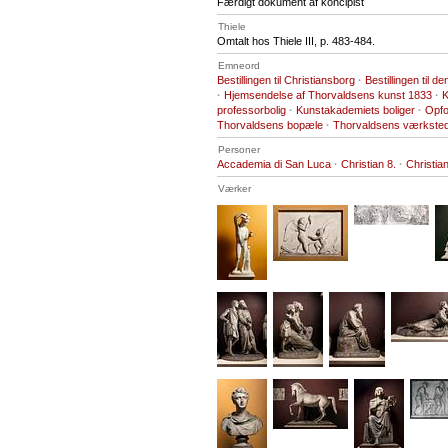
Færdigt dokument af koncipist
Thiele
Omtalt hos Thiele III, p. 483-484.
Emneord
Bestillingen til Christiansborg
·
Bestillingen til 
·
Hjemsendelse af Thorvaldsens kunst 1833
·
K
professorbolig
·
Kunstakademiets boliger
·
Opfo
Thorvaldsens bopæle
·
Thorvaldsens værkste
Personer
Accademia di San Luca
·
Christian 8.
·
Christia
Værker