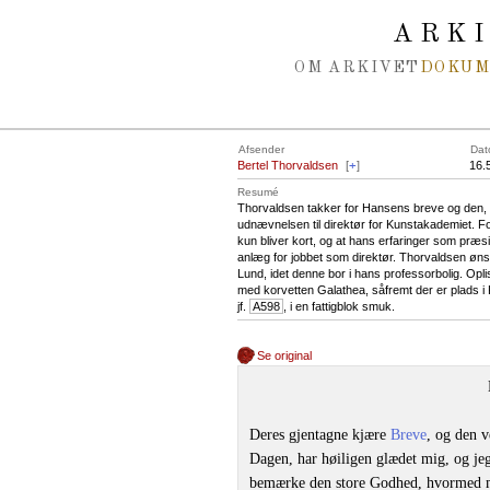
Spring navigation over
ARK
OM ARKIVET
DOKU
Afsender
Dat
Bertel Thorvaldsen
[
+
]
16.
Resumé
Thorvaldsen takker for Hansens breve og den, fra
udnævnelsen til direktør for Kunstakademiet. Fo
kun bliver kort, og at hans erfaringer som præs
anlæg for jobbet som direktør. Thorvaldsen ønsk
Lund, idet denne bor i hans professorbolig. Op
med korvetten Galathea, såfremt der er plads i 
jf.
A598
, i en fattigblok smuk.
Se original
Deres gjentagne kjære
Breve
, og den 
Dagen, har høiligen glædet mig, og jeg
bemærke den store Godhed, hvormed ma