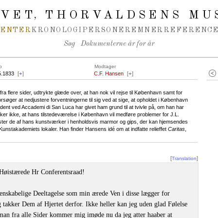
IVET
THORVALDSENS MU
,
MENTER
KRONOLOGI
PERSONER
EMNER
REFERENCE
Søg
Dokumenterne år for år
o
Modtager
5.1833
[
+
]
C.F. Hansen
[
+
]
 flere sider, udtrykte glæde over, at han nok vil rejse til København samt for
rsøger at nedjustere forventningerne til sig ved at sige, at opholdet i København
ident ved Accademi di San Luca har givet ham grund til at tvivle på, om han har
er ikke, at hans tilstedeværelse i København vil medføre problemer for J.L.
lister de af hans kunstværker i henholdsvis marmor og gips, der kan hjemsendes
Kunstakademiets lokaler. Han finder Hansens idé om at indfatte relieffet
Caritas
,
[
]
Translation
Høistærede Hr Conferentsraad!
venskabelige Deeltagelse som min ærede Ven i disse lægger for
 takker Dem af Hjertet derfor. Ikke heller kan jeg uden glad Følelse
n fra alle Sider kommer mig imøde nu da jeg atter haaber at