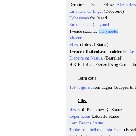
Den største Deel af Friesen
Alexanders
En knælende Engel
(Døbefond)
Døbestenen
for Island
En knælende Ganymed
.
Tvende staaende
Ganymeder
Mercur
.
Mars
. (kolossal Statue)
Tvende i Kiøbenhavn modelerede
Basr
Dianeira og Nessus.
(Basrelief)
H:K:H: Prinds Frederik’s og Gemahli
Terra cotta
Tolv Figurer
, som udgjør Gruppen til
Gibs.
Hesten
til Poniatowskýs Statue
Copernicous
kolossale Statue
Lord Byrons Statue
Tobias som helbreder sin Fader
(Basrel