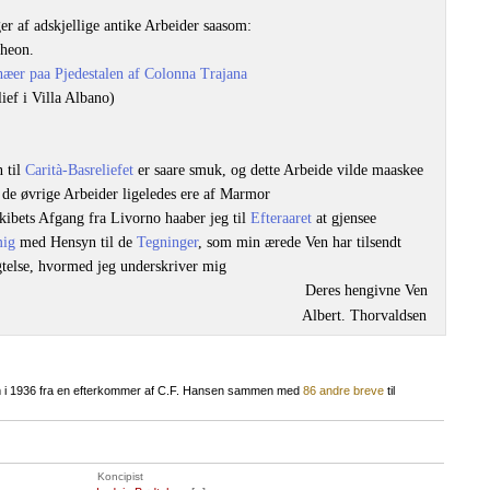
er af adskjellige antike Arbeider saasom:
theon.
æer paa Pjedestalen af Colonna Trajana
ief i Villa Albano)
 til
Carità-Basreliefet
er saare smuk, og dette Arbeide vilde maaskee
 de øvrige Arbeider ligeledes ere af Marmor
Skibets Afgang fra Livorno haaber jeg til
Efteraaret
at gjensee
mig
med Hensyn til de
Tegninger
, som min ærede Ven har tilsendt
telse, hvormed jeg underskriver mig
Deres hengivne Ven
Albert. Thorvaldsen
m i 1936 fra en efterkommer af C.F. Hansen sammen med
86 andre breve
til
Koncipist