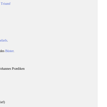
 Triumf
eliefs
.
ndes
Büster
.
 Johannes Prædiken
ief)