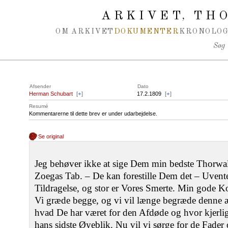
Spring navigation over
ARKIVET
THO
,
OM ARKIVET
DOKUMENTER
KRONOLOG
Søg
Afsender
Dato
Herman Schubart
[
+
]
17.2.1809
[
+
]
Resumé
Kommentarerne til dette brev er under udarbejdelse.
Se original
Jeg behøver ikke at sige Dem min bedste Thorwal
Zoegas Tab. – De kan forestille Dem det – Uvente
Tildragelse, og stor er Vores Smerte. Min gode Ko
Vi græde begge, og vi vil længe begræde denne 
hvad De har været for den Afdøde og hvor kjerligt
hans sidste Øyeblik. Nu vil vi sørge for de Fade