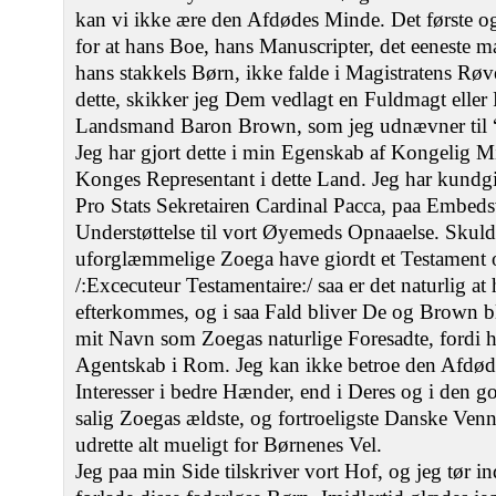
kan vi ikke ære den Afdødes Minde. Det første og
for at hans Boe, hans Manuscripter, det eeneste m
hans stakkels Børn, ikke falde i Magistratens Rø
dette, skikker jeg Dem vedlagt en Fuldmagt eller
Landsmand Baron Brown, som jeg udnævner til “C
Jeg har gjort dette i min Egenskab af Kongelig Mi
Konges Representant i dette Land. Jeg har kundgi
Pro Stats Sekretairen Cardinal Pacca, paa Embe
Understøttelse til vort Øyemeds Opnaaelse. Skuld
uforglæmmelige Zoega have giordt et Testament o
/:Excecuteur Testamentaire:/ saa er det naturlig at 
efterkommes, og i saa Fald bliver De og Brown b
mit Navn som Zoegas naturlige Foresadte, fordi
Agentskab i Rom. Jeg kan ikke betroe den Afdød
Interesser i bedre Hænder, end i Deres og i den 
salig Zoegas ældste, og fortroeligste Danske Venn
udrette alt mueligt for Børnenes Vel.
Jeg paa min Side tilskriver vort Hof, og jeg tør ind