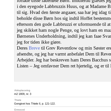
forlade disse faderløse Børn. Imidlertid glædes je
i den eyegode Labbruzzis Huus, og at Madame Br
til sig. Hvad den første angaaer, saa har jeg idag 
beholde disse Børn hos sig indtil Hoffet bestemm
eftersom den gode Labbruzzi er uformuende til at
jeg skikket ham nogle Penge, og lovt ham en maan
Børnenes Underholdning, indtil jeg kan faae Sva
jeg for tiden ikke giøre.
Deres
Breve
til Grev Reventlow og min Søster er
afsendte, og jeg har varmt anbefalet Dem til Rev
Arbejder. Jeg har beskreven ham Deres Bacchus 
Listen – Jeg omfavner Dem ret hjertelig, og er ti
Arkivplacering
m2 1809, nr. 3
Thiele
Gengivet hos Thiele II, p. 121-122.
Emneord