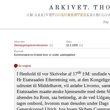
Spring navigation over
ARKIVET
THO
,
OM ARKIVET
DOKUMENTER
KRONOLOG
Søg
Afsender
Dato
Slotsbygningskommissionen
[
+
]
10.2.1835
[
+
]
Resumé
Kommentarerne til dette brev er under udarbejdelse.
Se original
de
I Henhold til vor Skrivelse af 17
f:M: undlade v
Hr Etatsraaden Efterretning om, at den Kongelige
udrustet til Middelhavet, vil anløbe Livorno, sam
Etatsraaden maatte ønske hjemsendte med dette S
afsendes fra Rom, saa betimelig, at de ved Udg
tages ombord, hvorom man desuden under Dags D
Generalconsul Ulrich, hos hvem Skibets Commande