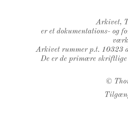
Arkivet,
er et dokumentations- og f
værk,
Arkivet rummer p.t. 10323 d
De er de primære skriftlige
©
Tho
Tilgæn