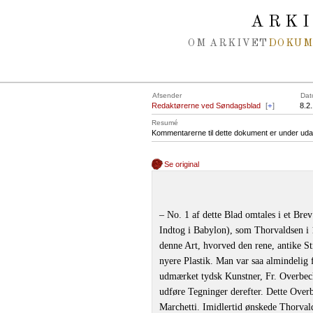
Spring navigation over
ARK
OM ARKIVET
DOKU
Afsender
Dat
Redaktørerne ved Søndagsblad
[
+
]
8.2
Resumé
Kommentarerne til dette dokument er under uda
Se original
‒ No. 1 af dette Blad omtales i et Br
Indtog i Babylon), som Thorvaldsen i 1
denne Art, hvorved den rene, antike St
nyere Plastik. Man var saa almindelig 
udmærket tydsk Kunstner, Fr. Overbeck, 
udføre Tegninger derefter. Dette Overb
Marchetti. Imidlertid ønskede Thorval