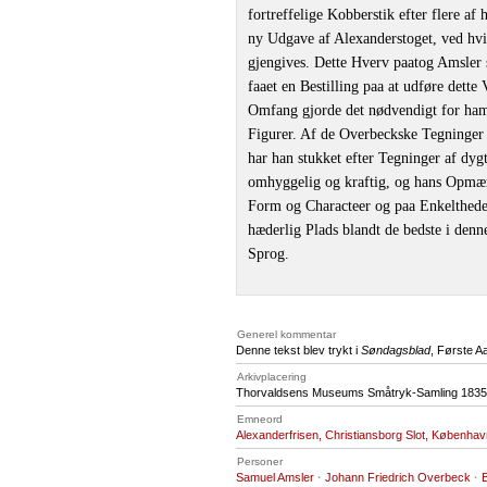
fortreffelige Kobberstik efter flere af
ny Udgave af Alexanderstoget, ved hv
gjengives. Dette Hverv paatog Amsler 
faaet en Bestilling paa at udføre dette
Omfang gjorde det nødvendigt for ham 
Figurer. Af de Overbeckske Tegninger h
har han stukket efter Tegninger af dy
omhyggelig og kraftig, og hans Opmæ
Form og Characteer og paa Enkeltheder
hæderlig Plads blandt de bedste i denn
Sprog.
Generel kommentar
Denne tekst blev trykt i
Søndagsblad
, Første A
Arkivplacering
Thorvaldsens Museums Småtryk-Samling 1835,
Emneord
Alexanderfrisen, Christiansborg Slot, Københav
Personer
Samuel Amsler
·
Johann Friedrich Overbeck
·