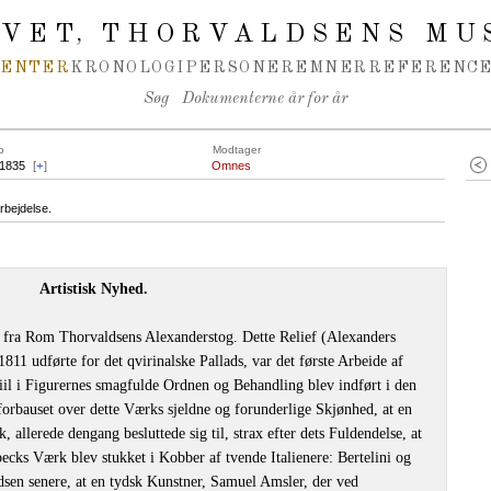
IVET
THORVALDSENS MU
,
MENTER
KRONOLOGI
PERSONER
EMNER
REFERENCE
Søg
Dokumenterne år for år
o
Modtager
.1835
[
+
]
Omnes
rbejdelse.
Artistisk Nyhed.
ev fra Rom Thorvaldsens Alexanderstog. Dette Relief (Alexanders
811 udførte for det qvirinalske Pallads, var det første Arbeide af
iil i Figurernes smagfulde Ordnen og Behandling blev indført i den
forbauset over dette Værks sjeldne og forunderlige Skjønhed, at en
allerede dengang besluttede sig til, strax efter dets Fuldendelse, at
ecks Værk blev stukket i Kobber af tvende Italienere: Bertelini og
dsen senere, at en tydsk Kunstner, Samuel Amsler, der ved