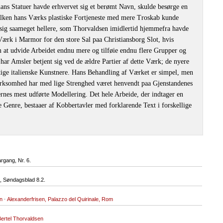
 hans Statuer havde erhvervet sig et berømt Navn, skulde besørge en
ilken hans Værks plastiske Fortjeneste med mere Troskab kunde
sig saameget hellere, som Thorvaldsen imidlertid hjemmefra havde
 Værk i Marmor for den store Sal paa Christiansborg Slot, hvis
at udvide Arbeidet endnu mere og tilføie endnu flere Grupper og
ar Amsler betjent sig ved de ældre Partier af dette Værk; de nyere
gtige italienske Kunstnere. Hans Behandling af Værket er simpel, men
rksomhed har med lige Strenghed været henvendt paa Gjenstandenes
nes mest udførte Modellering. Det hele Arbeide, der indtager en
e Genre, bestaaer af Kobbertavler med forklarende Text i forskellige
argang, Nr. 6.
 Søndagsblad 8.2.
n
·
Alexanderfrisen, Palazzo del Quirinale, Rom
Bertel Thorvaldsen