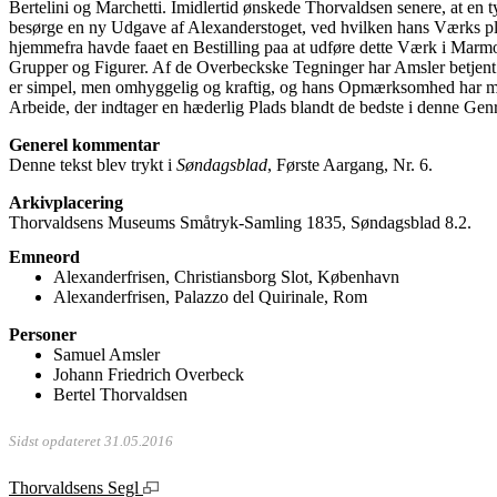
Bertelini og Marchetti. Imidlertid ønskede Thorvaldsen senere, at en t
besørge en ny Udgave af Alexanderstoget, ved hvilken hans Værks pl
hjemmefra havde faaet en Bestilling paa at udføre dette Værk i Marmo
Grupper og Figurer. Af de Overbeckske Tegninger har Amsler betjent s
er simpel, men omhyggelig og kraftig, og hans Opmærksomhed har me
Arbeide, der indtager en hæderlig Plads blandt de bedste i denne Genr
Generel kommentar
Denne tekst blev trykt i
Søndagsblad
, Første Aargang, Nr. 6.
Arkivplacering
Thorvaldsens Museums Småtryk-Samling 1835, Søndagsblad 8.2.
Emneord
Alexanderfrisen, Christiansborg Slot, København
Alexanderfrisen, Palazzo del Quirinale, Rom
Personer
Samuel Amsler
Johann Friedrich Overbeck
Bertel Thorvaldsen
Sidst opdateret 31.05.2016
Thorvaldsens Segl