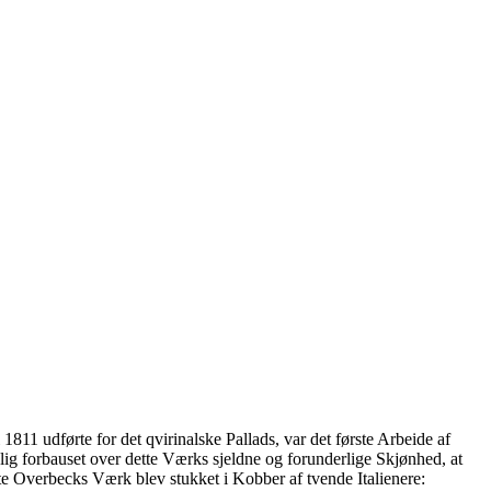
11 udførte for det qvirinalske Pallads, var det første Arbeide af
lig forbauset over dette Værks sjeldne og forunderlige Skjønhed, at
tte Overbecks Værk blev stukket i Kobber af tvende Italienere: