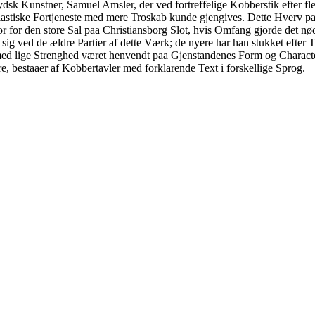
ydsk Kunstner, Samuel Amsler, der ved fortreffelige Kobberstik efter fl
astiske Fortjeneste med mere Troskab kunde gjengives. Dette Hverv paa
r for den store Sal paa Christiansborg Slot, hvis Omfang gjorde det nø
ig ved de ældre Partier af dette Værk; de nyere har han stukket efter
d lige Strenghed været henvendt paa Gjenstandenes Form og Charactee
e, bestaaer af Kobbertavler med forklarende Text i forskellige Sprog.