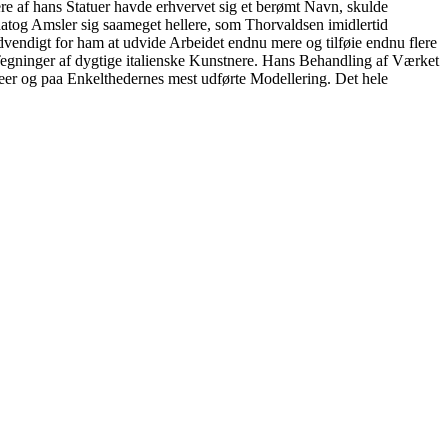
ere af hans Statuer havde erhvervet sig et berømt Navn, skulde
tog Amsler sig saameget hellere, som Thorvaldsen imidlertid
dvendigt for ham at udvide Arbeidet endnu mere og tilføie endnu flere
 Tegninger af dygtige italienske Kunstnere. Hans Behandling af Værket
r og paa Enkelthedernes mest udførte Modellering. Det hele