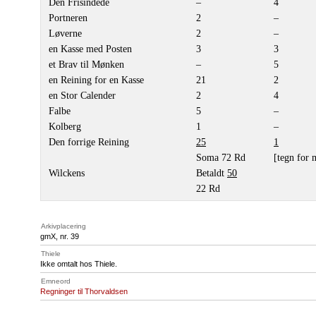
Den Frisindede
–
4
Portneren
2
–
Løverne
2
–
en Kasse med Posten
3
3
et Brav til Mønken
–
5
en Reining for en Kasse
21
2
en Stor Calender
2
4
Falbe
5
–
Kolberg
1
–
Den forrige Reining
25
1
Soma 72 Rd
[tegn for 
Wilckens
Betaldt
50
22 Rd
Arkivplacering
gmX, nr. 39
Thiele
Ikke omtalt hos Thiele.
Emneord
Regninger til Thorvaldsen