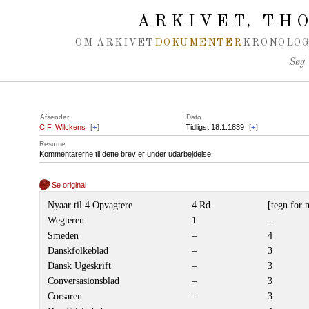
Spring navigation over
ARKIVET
THO
,
OM ARKIVET
DOKUMENTER
KRONOLOG
Søg
Afsender
Dato
C.F. Wilckens
[
+
]
Tidligst 18.1.1839
[
+
]
Resumé
Kommentarerne til dette brev er under udarbejdelse.
Se original
Nyaar til 4 Opvagtere
4 Rd.
[tegn for 
Wegteren
1
–
Smeden
–
4
Danskfolkeblad
–
3
Dansk Ugeskrift
–
3
Conversasionsblad
–
3
Corsaren
–
3