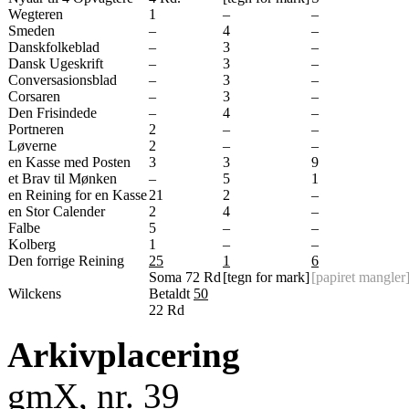
Wegteren
1
–
–
Smeden
–
4
–
Danskfolkeblad
–
3
–
Dansk Ugeskrift
–
3
–
Conversasionsblad
–
3
–
Corsaren
–
3
–
Den Frisindede
–
4
–
Portneren
2
–
–
Løverne
2
–
–
en Kasse med Posten
3
3
9
et Brav til Mønken
–
5
1
en Reining for en Kasse
21
2
–
en Stor Calender
2
4
–
Falbe
5
–
–
Kolberg
1
–
–
Den forrige Reining
25
1
6
Soma 72 Rd
[tegn for mark]
[papiret mangler
Wilckens
Betaldt
50
22 Rd
Arkivplacering
gmX, nr. 39