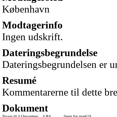
København
Modtagerinfo
Ingen udskrift.
Dateringsbegrundelse
Dateringsbegrundelsen er u
Resumé
Kommentarerne til dette bre
Dokument
Nyaar til 4 Opvagtere
4 Rd.
[tegn for mark]
S