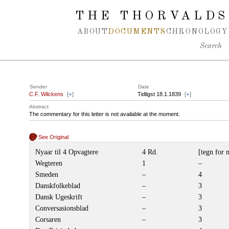
Spring navigation over
THE THORVALDS
ABOUT
DOCUMENTS
CHRONOLOGY
Search
Sender
Date
C.F. Wilckens
[
+
]
Tidligst 18.1.1839
[
+
]
Abstract
The commentary for this letter is not available at the moment.
See Original
Nyaar til 4 Opvagtere
4 Rd.
[tegn for 
Wegteren
1
–
Smeden
–
4
Danskfolkeblad
–
3
Dansk Ugeskrift
–
3
Conversasionsblad
–
3
Corsaren
–
3