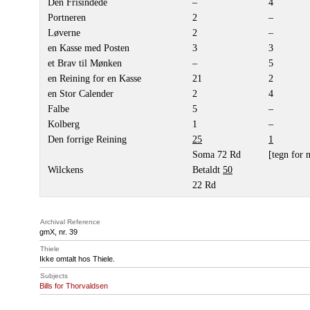
Den Frisindede
–
4
Portneren
2
–
Løverne
2
–
en Kasse med Posten
3
3
et Brav til Mønken
–
5
en Reining for en Kasse
21
2
en Stor Calender
2
4
Falbe
5
–
Kolberg
1
–
Den forrige Reining
25
1
Soma 72 Rd
[tegn for 
Wilckens
Betaldt
50
22 Rd
Archival Reference
gmX, nr. 39
Thiele
Ikke omtalt hos Thiele.
Subjects
Bills for Thorvaldsen