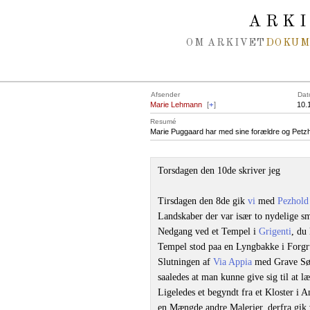
Spring navigation over
ARK
OM ARKIVET
DOKU
Afsender
Dat
Marie Lehmann
[
+
]
10.
Resumé
Marie Puggaard har med sine forældre og Petzho
Torsdagen den 10de skriver jeg
Tirsdagen den 8de gik
vi
med
Pezhold
Landskaber der var især to nydelige 
Nedgang ved et Tempel i
Grigenti
, du
Tempel stod paa en Lyngbakke i Forgru
Slutningen af
Via Appia
med Grave Søil
saaledes at man kunne give sig til at l
Ligeledes et begyndt fra et Kloster i 
en Mængde andre Malerier, derfra gik v