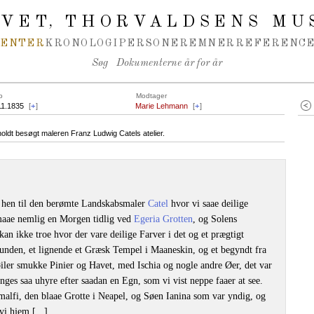
IVET
THORVALDSENS MU
,
MENTER
KRONOLOGI
PERSONER
EMNER
REFERENCE
Søg
Dokumenterne år for år
o
Modtager
11.1835
[
+
]
Marie Lehmann
[
+
]
ldt besøgt maleren Franz Ludwig Catels atelier.
hen til den berømte Landskabsmaler
Catel
hvor vi saae deilige
smaae nemlig en Morgen tidlig ved
Egeria Grotten
, og Solens
 kan ikke troe hvor der vare deilige Farver i det og et prægtigt
nden, et lignende et Græsk Tempel i Maaneskin, og et begyndt fra
er smukke Pinier og Havet, med Ischia og nogle andre Øer, det var
ænges saa uhyre efter saadan en Egn, som vi vist neppe faaer at see.
Amalfi, den blaae Grotte i Neapel, og Søen Ianina som var yndig, og
i hjem [...]