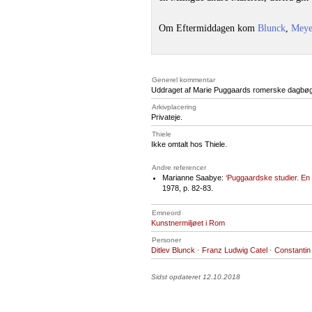
Om Eftermiddagen kom
Blunck
,
Meye
Generel kommentar
Uddraget af Marie Puggaards romerske dagbøger
Arkivplacering
Privateje.
Thiele
Ikke omtalt hos Thiele.
Andre referencer
Marianne Saabye:
‘Puggaardske studier. En
1978, p. 82-83.
Emneord
Kunstnermiljøet i Rom
Personer
Ditlev Blunck
·
Franz Ludwig Catel
·
Constanti
Sidst opdateret 12.10.2018