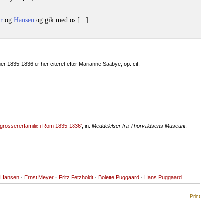
r
og
Hansen
og gik med os [...]
 1835-1836 er her citeret efter Marianne Saabye, op. cit.
 grossererfamilie i Rom 1835-1836’
, in:
Meddelelser fra Thorvaldsens Museum
,
n Hansen
·
Ernst Meyer
·
Fritz Petzholdt
·
Bolette Puggaard
·
Hans Puggaard
Print