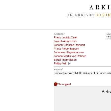
Spring navigation over
ARK
OM ARKIVET
DOKU
Afsender
Dat
Franz Ludwig Catel
182
Joseph Anton Koch
Johann Christian Reinhart
Franz Riepenhausen
Johannes Riepenhausen
Johann Martin von Rohden
Bertel Thorvaldsen
Philipp Veit
[
+
]
Resumé
Kommentarerne til dette dokument er under uda
Se original
Betr