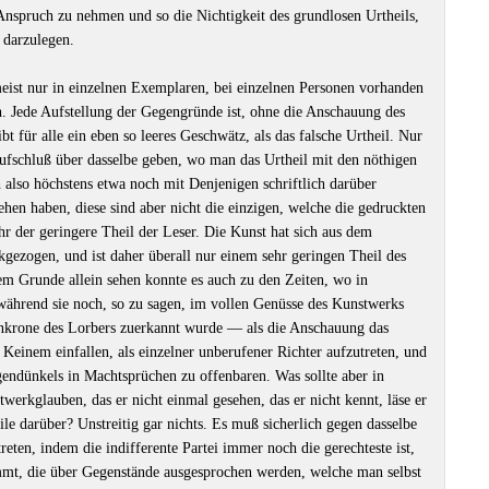
 Anspruch zu nehmen und so die Nichtigkeit des grundlosen Urtheils,
 darzulegen.
eist nur in einzelnen Exemplaren, bei einzelnen Personen vorhanden
ch. Jede Aufstellung der Gegengründe ist, ohne die Anschauung des
bt für alle ein eben so leeres Geschwätz, als das falsche Urtheil. Nur
ufschluß über dasselbe geben, wo man das Urtheil mit den nöthigen
h also höchstens etwa noch mit Denjenigen schriftlich darüber
hen haben, diese sind aber nicht die einzigen, welche die gedruckten
ehr der geringere Theil der Leser. Die Kunst hat sich aus dem
kgezogen, und ist daher überall nur einem sehr geringen Theil des
m Grunde allein sehen konnte es auch zu den Zeiten, wo in
hrend sie noch, so zu sagen, im vollen Genüsse des Kunstwerks
enkrone des Lorbers zuerkannt wurde — als die Anschauung das
 Keinem einfallen, als einzelner unberufener Richter aufzutreten, und
igendünkels in Machtsprüchen zu offenbaren. Was sollte aber in
werkglauben, das er nicht einmal gesehen, das er nicht kennt, läse er
le darüber? Unstreitig gar nichts. Es muß sicherlich gegen dasselbe
treten, indem die indifferente Partei immer noch die gerechteste ist,
mt, die über Gegenstände ausgesprochen werden, welche man selbst