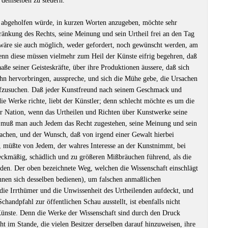
 demselben zu steuern.
 abgeholfen würde, in kurzen Worten anzugeben, möchte sehr
ränkung des Rechts, seine Meinung und sein Urtheil frei an den Tag
 wäre sie auch möglich, weder gefordert, noch gewünscht werden, am
enn diese müssen vielmehr zum Heil der Künste eifrig begehren, daß
aße seiner Geisteskräfte, über ihre Produktionen äussere, daß sich
 ihn hervorbringen, ausspreche, und sich die Mühe gebe, die Ursachen
fzusuchen. Daß jeder Kunstfreund nach seinem Geschmack und
die Werke richte, liebt der Künstler; denn schlecht möchte es um die
r Nation, wenn das Urtheilen und Richten über Kunstwerke seine
r muß man auch Jedem das Recht zugestehen, seine Meinung und sein
achen, und der Wunsch, daß von irgend einer Gewalt hierbei
, müßte von Jedem, der wahres Interesse an der Kunstnimmt, bei
ckmäßig, schädlich und zu größeren Mißbräuchen führend, als die
rden. Der oben bezeichnete Weg, welchen die Wissenschaft einschlägt
nnen sich desselben bedienen), um falschen anmaßlichen
die Irrthümer und die Unwissenheit des Urtheilenden aufdeckt, und
Schandpfahl zur öffentlichen Schau ausstellt, ist ebenfalls nicht
ünste. Denn die Werke der Wissenschaft sind durch den Druck
cht im Stande, die vielen Besitzer derselben darauf hinzuweisen, ihre