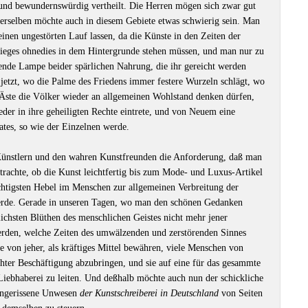
 und bewundernswürdig vertheilt. Die Herren mögen sich zwar gut
 derselben möchte auch in diesem Gebiete etwas schwierig sein. Man
inen ungestörten Lauf lassen, da die Künste in den Zeiten der
eges ohnedies in dem Hintergrunde stehen müssen, und man nur zu
ende Lampe beider spärlichen Nahrung, die ihr gereicht werden
n jetzt, wo die Palme des Friedens immer festere Wurzeln schlägt, wo
 Äste die Völker wieder an allgemeinen Wohlstand denken dürfen,
eder in ihre geheiligten Rechte eintrete, und von Neuem eine
ates, so wie der Einzelnen werde.
 Künstlern und den wahren Kunstfreunden die Anforderung, daß man
betrachte, ob die Kunst leichtfertig bis zum Mode- und Luxus-Artikel
chtigsten Hebel im Menschen zur allgemeinen Verbreitung der
 werde. Gerade in unseren Tagen, wo man den schönen Gedanken
lichsten Blüthen des menschlichen Geistes nicht mehr jener
werden, welche Zeiten des umwälzenden und zerstörenden Sinnes
ie von jeher, als kräftiges Mittel bewähren, viele Menschen von
ter Beschäftigung abzubringen, und sie auf eine für das gesammte
Liebhaberei zu leiten. Und deßhalb möchte auch nun der schickliche
ingerissene Unwesen
der Kunstschreiberei in Deutschland
von Seiten