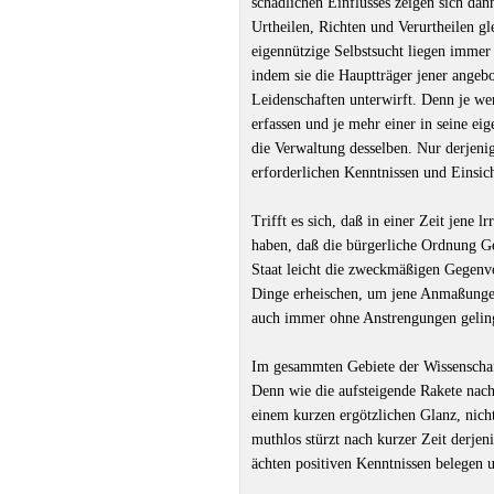
schädlichen Einflusses zeigen sich da
Urtheilen, Richten und Verurtheilen g
eigennützige Selbstsucht liegen immer 
indem sie die Hauptträger jener angeb
Leidenschaften unterwirft. Denn je wen
erfassen und je mehr einer in seine eig
die Verwaltung desselben. Nur derjeni
erforderlichen Kenntnissen und Einsich
Trifft es sich, daß in einer Zeit jene 
haben, daß die bürgerliche Ordnung Gef
Staat leicht die zweckmäßigen Gegenv
Dinge erheischen, um jene Anmaßungen
auch immer ohne Anstrengungen gelingen
Im gesammten Gebiete der Wissenschaft
Denn wie die aufsteigende Rakete na
einem kurzen ergötzlichen Glanz, nichti
muthlos stürzt nach kurzer Zeit derje
ächten positiven Kenntnissen belegen 