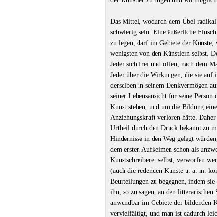
der Künstler zu rügen und wo möglich
Das Mittel, wodurch dem Übel radikal
schwierig sein. Eine äußerliche Einsch
zu legen, darf im Gebiete der Künste,
wenigsten von den Künstlern selbst. D
Jeder sich frei und offen, nach dem Ma
Jeder über die Wirkungen, die sie auf
derselben in seinem Denkvermögen au
seiner Lebensansicht für seine Person 
Kunst stehen, und um die Bildung eine
Anziehungskraft verloren hätte. Dahe
Urtheil durch den Druck bekannt zu m
Hindernisse in den Weg gelegt würden
dem ersten Aufkeimen schon als unzwe
Kunstschreiberei selbst, verworfen we
(auch die redenden Künste u. a. m. kö
Beurteilungen zu begegnen, indem sie 
ihn, so zu sagen, an den litterarischen 
anwendbar im Gebiete der bildenden K
vervielfältigt, und man ist dadurch lei