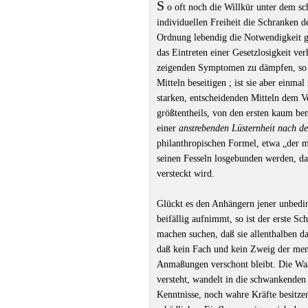
S
o oft noch die Willkür unter dem s
individuellen Freiheit die Schranken
Ordnung lebendig die Notwendigkeit ge
das Eintreten einer Gesetzlosigkeit ver
zeigenden Symptomen zu dämpfen, so lä
Mitteln beseitigen ; ist sie aber ein
starken, entscheidenden Mitteln dem 
größtentheils, von den ersten kaum be
einer
anstrebenden Lüsternheit nach d
philanthropischen Formel, etwa „der m
seinen Fesseln losgebunden werden, da
versteckt wird.
Glückt es den Anhängern jener unbedin
beifällig aufnimmt, so ist der erste Sc
machen suchen, daß sie allenthalben d
daß kein Fach und kein Zweig der men
Anmaßungen verschont bleibt. Die Waag
versteht, wandelt in die schwankenden
Kenntnisse, noch wahre Kräfte besitzen