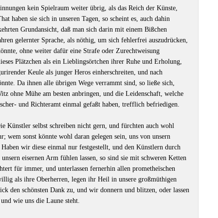
sinnungen kein Spielraum weiter übrig, als das Reich der Künste,
hat haben sie sich in unseren Tagen, so scheint es, auch dahin
rkehrten Grundansicht, daß man sich darin mit einem Bißchen
ahren gelernter Sprache, als nöthig, um sich fehlerfrei auszudrücken,
könnte, ohne weiter dafür eine Strafe oder Zurechtweisung
ieses Plätzchen als ein Lieblingsörtchen ihrer Ruhe und Erholung,
urirender Keule als junger Heros einherschreiten, und nach
nnte. Da ihnen alle übrigen Wege verrammt sind, so ließe sich,
Witz ohne Mühe am besten anbringen, und die Leidenschaft, welche
rscher- und Richteramt einmal gefaßt haben, trefflich befriedigen.
e Künstler selbst schreiben nicht gern, und fürchten auch wohl
ehr; wem sonst könnte wohl daran gelegen sein, uns von unsern
aben wir diese einmal nur festgestellt, und den Künstlern durch
 unsern eisernen Arm fühlen lassen, so sind sie mit schweren Ketten
htert für immer, und unterlassen fernerhin allen prometheïschen
illig als ihre Oberherren, legen ihr Heil in unsere großmüthigen
ick den schönsten Dank zu, und wir donnern und blitzen, oder lassen
, und wie uns die Laune steht.