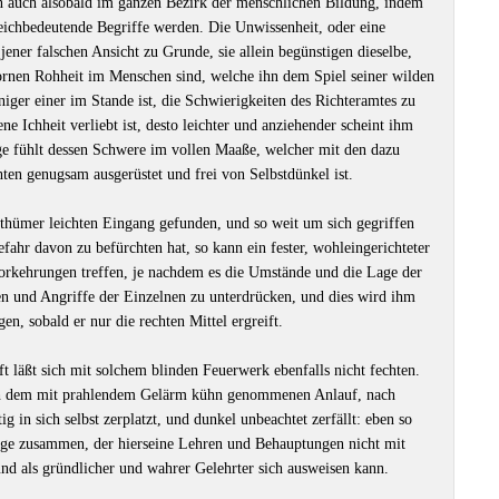
nn auch alsobald im ganzen Bezirk der menschlichen Bildung, indem
leichbedeutende Begriffe werden. Die Unwissenheit, oder eine
jener falschen Ansicht zu Grunde, sie allein begünstigen dieselbe,
ornen Rohheit im Menschen sind, welche ihn dem Spiel seiner wilden
iger einer im Stande ist, die Schwierigkeiten des Richteramtes zu
ene Ichheit verliebt ist, desto leichter und anziehender scheint ihm
ge fühlt dessen Schwere im vollen Maaße, welcher mit den dazu
ten genugsam ausgerüstet und frei von Selbstdünkel ist.
lrrthümer leichten Eingang gefunden, und so weit um sich gegriffen
ahr davon zu befürchten hat, so kann ein fester, wohleingerichteter
orkehrungen treffen, je nachdem es die Umstände und die Lage der
 und Angriffe der Einzelnen zu unterdrücken, und dies wird ihm
, sobald er nur die rechten Mittel ergreift.
 läßt sich mit solchem blinden Feuerwerk ebenfalls nicht fechten.
ch dem mit prahlendem Gelärm kühn genommenen Anlauf, nach
g in sich selbst zerplatzt, und dunkel unbeachtet zerfällt: eben so
nige zusammen, der hierseine Lehren und Behauptungen nicht mit
und als gründlicher und wahrer Gelehrter sich ausweisen kann.