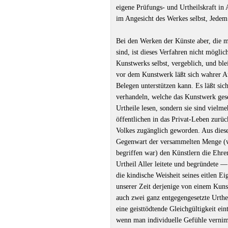
eigene Prüfungs- und Urtheilskraft in
im Angesicht des Werkes selbst, Jedem
Bei den Werken der Künste aber, die m
sind, ist dieses Verfahren nicht mögli
Kunstwerks selbst, vergeblich, und blei
vor dem Kunstwerk läßt sich wahrer A
Belegen unterstützen kann. Es läßt sic
verhandeln, welche das Kunstwerk gese
Urtheile lesen, sondern sie sind vielm
öffentlichen in das Privat-Leben zurüc
Volkes zugänglich geworden. Aus diese
Gegenwart der versammelten Menge (wä
begriffen war) den Künstlern die Ehr
Urtheil Aller leitete und begründete —
die kindische Weisheit seines eitlen E
unserer Zeit derjenige von einem Kunst
auch zwei ganz entgegengesetzte Urthei
eine geisttödtende Gleichgültigkeit ein
wenn man individuelle Gefühle vernim