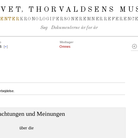
IVET
THORVALDSENS MU
,
MENTER
KRONOLOGI
PERSONER
EMNER
REFERENCE
Søg
Dokumenterne år for år
o
Modtager
6
[
+
]
Omnes
rbejdelse.
achtungen und Meinungen
über die