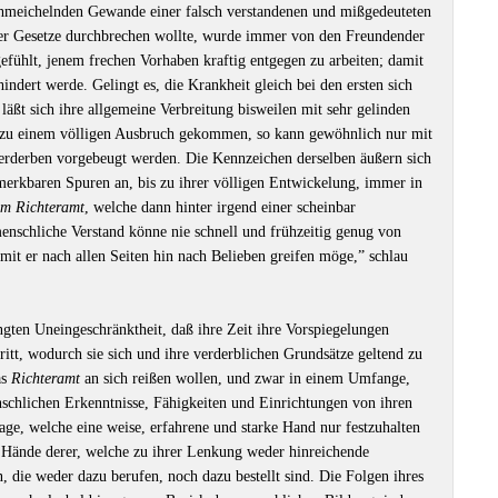
chmeichelnden Gewande einer falsch verstandenen und mißgedeuteten
 der Gesetze durchbrechen wollte, wurde immer von den Freundender
fühlt, jenem frechen Vorhaben kraftig entgegen zu arbeiten; damit
hindert werde. Gelingt es, die Krankheit gleich bei den ersten sich
ßt sich ihre allgemeine Verbreitung bisweilen mit sehr gelinden
mal zu einem völligen Ausbruch gekommen, so kann gewöhnlich nur mit
Verderben vorgebeugt werden. Die Kennzeichen derselben äußern sich
merkbaren Spuren an, bis zu ihrer völligen Entwickelung, immer in
em Richteramt
, welche dann hinter irgend einer scheinbar
enschliche Verstand könne nie schnell und frühzeitig genug von
mit er nach allen Seiten hin nach Belieben greifen möge,” schlau
gten Uneingeschränktheit, daß ihre Zeit ihre Vorspiegelungen
hritt, wodurch sie sich und ihre verderblichen Grundsätze geltend zu
as
Richteramt
an sich reißen wollen, und zwar in einem Umfange,
schlichen Erkenntnisse, Fähigkeiten und Einrichtungen von ihren
e, welche eine weise, erfahrene und starke Hand nur festzuhalten
 Hände derer, welche zu ihrer Lenkung weder hinreichende
, die weder dazu berufen, noch dazu bestellt sind. Die Folgen ihres