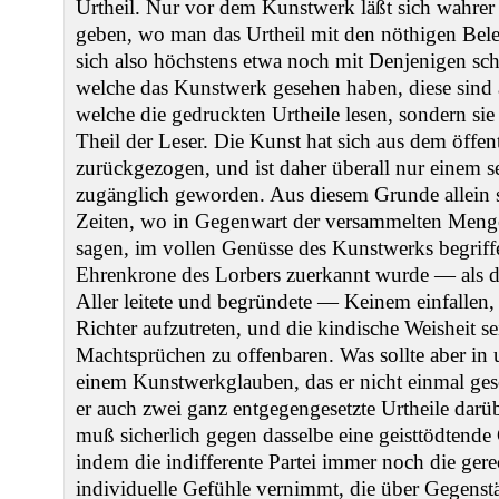
Urtheil. Nur vor dem Kunstwerk läßt sich wahrer
geben, wo man das Urtheil mit den nöthigen Bele
sich also höchstens etwa noch mit Denjenigen schr
welche das Kunstwerk gesehen haben, diese sind a
welche die gedruckten Urtheile lesen, sondern sie
Theil der Leser. Die Kunst hat sich aus dem öffen
zurückgezogen, und ist daher überall nur einem s
zugänglich geworden. Aus diesem Grunde allein 
Zeiten, wo in Gegenwart der versammelten Menge
sagen, im vollen Genüsse des Kunstwerks begriff
Ehrenkrone des Lorbers zuerkannt wurde — als d
Aller leitete und begründete — Keinem einfallen, 
Richter aufzutreten, und die kindische Weisheit se
Machtsprüchen zu offenbaren. Was sollte aber in 
einem Kunstwerkglauben, das er nicht einmal gese
er auch zwei ganz entgegengesetzte Urtheile darüb
muß sicherlich gegen dasselbe eine geisttödtende G
indem die indifferente Partei immer noch die gere
individuelle Gefühle vernimmt, die über Gegens