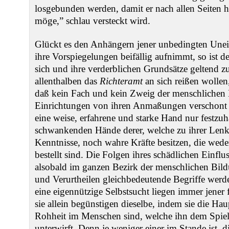
losgebunden werden, damit er nach allen Seiten h
möge,” schlau versteckt wird.
Glückt es den Anhängern jener unbedingten Unein
ihre Vorspiegelungen beifällig aufnimmt, so ist de
sich und ihre verderblichen Grundsätze geltend z
allenthalben das
Richteramt
an sich reißen wolle
daß kein Fach und kein Zweig der menschlichen 
Einrichtungen von ihren Anmaßungen verschont 
eine weise, erfahrene und starke Hand nur festzuha
schwankenden Hände derer, welche zu ihrer Len
Kenntnisse, noch wahre Kräfte besitzen, die wed
bestellt sind. Die Folgen ihres schädlichen Einflu
alsobald im ganzen Bezirk der menschlichen Bild
und Verurtheilen gleichbedeutende Begriffe werd
eine eigennützige Selbstsucht liegen immer jener
sie allein begünstigen dieselbe, indem sie die Ha
Rohheit im Menschen sind, welche ihn dem Spiel
unterwirft. Denn je weniger einer im Stande ist, 