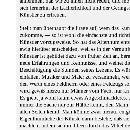
annehmen, daß wir zu ihnen nicht reden, und mög
sich fernerhin der Lächerlichkeit und der Gering
Künstler zu erfreuen.
Stellt man überhaupt die Frage auf, wem das Kuns
zukomme, — so ist wohl die einfachste und richt
Künstler vorzugsweise. So hat das Alterthum ent
ewig hierüber entscheiden, weil es in der Vernunft
Künstler ist gebildet dazu von früher Zeit an, ber
neue Erfahrungen und Kenntnisse, und weihet die
Beschäftigung die Stunden seines Lebens. Es w
einfallen, Musiker und Maler zu versammeln, wen
den Werth eines Feldherrn oder eines Feldzugs so
wird gewiß hierzu nur Männer vom Fach, nur kr
Es giebt ja wohl kaum etwas Abgeschmackteres, al
immer die Sache nur zur Hälfte kennt, den Mann m
allen Seiten kennt. Man könnte zwar hierauf entg
Eigenthümliche der Künste darin bestehe, daß si
machten, indem sie ihre Ideen durch das Mittel de