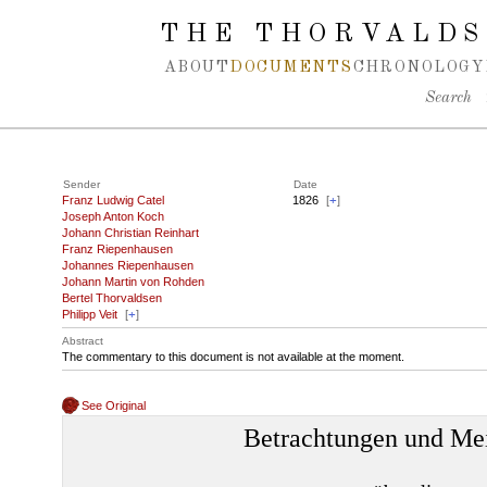
Spring navigation over
THE THORVALDS
ABOUT
DOCUMENTS
CHRONOLOGY
Search
Sender
Date
Franz Ludwig Catel
1826
[
+
]
Joseph Anton Koch
Johann Christian Reinhart
Franz Riepenhausen
Johannes Riepenhausen
Johann Martin von Rohden
Bertel Thorvaldsen
Philipp Veit
[
+
]
Abstract
The commentary to this document is not available at the moment.
See Original
Betrachtungen und Me