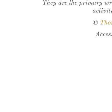
They are the primary wri
activit
©
Tho
Acces