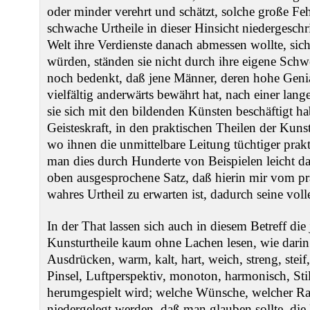
oder minder verehrt und schätzt, solche große Feh
schwache Urtheile in dieser Hinsicht niedergesch
Welt ihre Verdienste danach abmessen wollte, sich
würden, ständen sie nicht durch ihre eigene Sch
noch bedenkt, daß jene Männer, deren hohe Genia
vielfältig anderwärts bewährt hat, nach einer lan
sie sich mit den bildenden Künsten beschäftigt hab
Geisteskraft, in den praktischen Theilen der Kunst
wo ihnen die unmittelbare Leitung tüchtiger prak
man dies durch Hunderte von Beispielen leicht d
oben ausgesprochene Satz, daß hierin mir vom pra
wahres Urtheil zu erwarten ist, dadurch seine vol
In der That lassen sich auch in diesem Betreff die
Kunsturtheile kaum ohne Lachen lesen, wie dari
Ausdrücken, warm, kalt, hart, weich, streng, steif,
Pinsel, Luftperspektiv, monoton, harmonisch, Stil
herumgespielt wird; welche Wünsche, welcher Rat
niedergelegt werden, daß man glauben sollte, die 