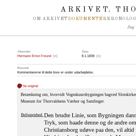
Spring navigation over
ARKIVET
THO
,
OM ARKIVET
DOKUMENTER
KRONOLOG
Søg
Afsender
Dato
Hermann Ernst Freund
[
+
]
8.1.1839
[
+
]
Resumé
Kommentarerne til dette brev er under udarbejdelse.
Se original
Betænkning om, hvorvidt Vognskuursbygningen bagved Slotskirken 
Museum for Thorvaldsens Værker og Samlinger.
Den brudte Linie, som Bygningen dann
Beliggenhed.
Tryk, som baade denne og de andre omg
Christiansborg udøve paa den, vil altid