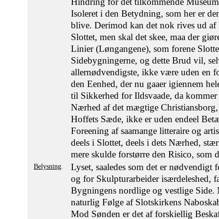
Hindring for det tilkommende Museums 
Isoleret i den Betydning, som her er den
blive. Derimod kan det nok rives ud a
Slottet, men skal det skee, maa der giør
Linier (Løngangene), som forene Slott
Sidebygningerne, og dette Brud vil, sel
allernødvendigste, ikke være uden en fo
den Eenhed, der nu gaaer igiennem he
til Sikkerhed for Ildsvaade, da kommer 
Nærhed af det mægtige Christiansborg, 
Hoffets Sæde, ikke er uden endeel Bet
Foreening af saamange litteraire og artis
deels i Slottet, deels i dets Nærhed, stæ
mere skulde forstørre den Risico, som d
Lyset, saaledes som det er nødvendigt
Belysning
.
og for Skulpturarbeider isærdeleshed, f
Bygningens nordlige og vestlige Side.
naturlig Følge af Slotskirkens Naboska
Mod Sønden er det af forskiellig Beska