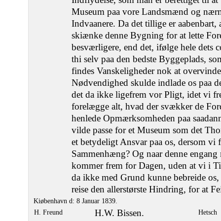
Museum paa vore Landsmænd og nærm
Indvaanere. Da det tillige er aabenbart, 
skiænke denne Bygning for at lette Foret
besværligere, end det, ifølge hele dets c
thi selv paa den bedste Byggeplads, so
findes Vanskeligheder nok at overvinde,
Nødvendighed skulde indlade os paa de
det da ikke ligefrem vor Pligt, idet vi f
forelægge alt, hvad der svækker de Ford
henlede Opmærksomheden paa saadanne
vilde passe for et Museum som det Tho
et betydeligt Ansvar paa os, dersom vi 
Sammenhæng? Og naar denne engang
kommer frem for Dagen, uden at vi i Ti
da ikke med Grund kunne bebreide os, at
reise den allerstørste Hindring, for at Fe
Kiøbenhavn d: 8 Januar 1839.
H.W. Bissen.
H. Freund
Hetsch