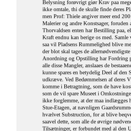
Belysning forøvrigt giør Krav paa meg
ikke omtale, thi de skulle finde deres
men Prof: Thiele angiver meer end 200
Malerier og andre Konstsager, foruden 
Thorvaldsen enten har Bestilling paa, 
Kraft endnu kan berige os med. Samle vi
saa vil Pladsens Rummelighed blive mee
der blot skal tages de allernødvendigs
Anordning og Opstilling har Fordring 
alle disse Mangler, anslaaes de bestaae
kunne spares en betydelig Deel af den 
udkræve. Ved Bedømmelsen af deres 
komme i Betragtning, som de have kos
som de vil spare Museet i Omkostninge
ikke forglemme, at der maa indlægges
Stue-Etagen, at navnligen Gaardsrummet
hvælvet Substruction, for at blive beq
saavel dette, som alle de øvrige nødve
Tilsætninger, er forbundet med al den 