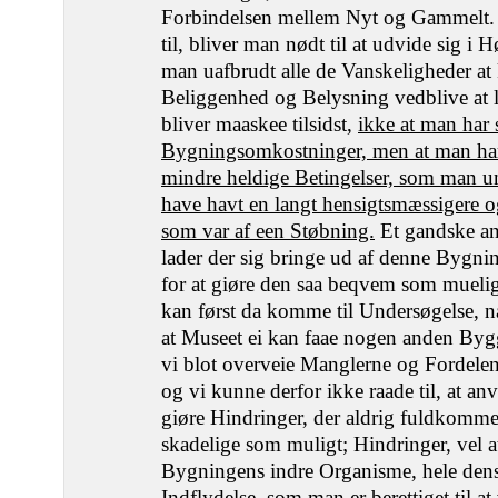
Forbindelsen mellem Nyt og Gammelt. S
til, bliver man nødt til at udvide sig i 
man uafbrudt alle de Vanskeligheder 
Beliggenhed og Belysning vedblive at l
bliver maaskee tilsidst,
ikke at man har s
Bygningsomkostninger, men at man ha
mindre heldige Betingelser, som man u
have havt en langt hensigtsmæssigere 
som var af een Støbning.
Et gandske an
lader der sig bringe ud af denne Bygnin
for at giøre den saa beqvem som mueli
kan først da komme til Undersøgelse, na
at Museet ei kan faae nogen anden Bygg
vi blot overveie Manglerne og Fordel
og vi kunne derfor ikke raade til, at an
giøre Hindringer, der aldrig fuldkomme
skadelige som muligt; Hindringer, vel 
Bygningens indre Organisme, hele dens
Indflydelse, som man er berettiget til a