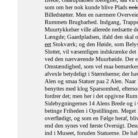
som om her nok kunde blive Plads
nok
Billedstøtter. Men en nærmere Overveie
Rummets Brugbarhed. Indgang, Trappe
Muurtykkelser ville allerede nedsætte d
Længde; Gaardpladsen, ifald den skal 
eet
Stokværk; og den Høide, som Bely
Slottet, vil væsentligen indskrænke de
ved den nærværende Muurhøide. Der er 
Omstændighed, som vel maa bemærkes:
afvexle betydeligt i Størrelserne; der h
Alen og smaa Statuer paa 2 Alen. Naar 
benyttes med klog Sparsomhed, efters
fordrer det; men her i det opgivne Rum
Sidebygningernes 14 Alens Brede og i
betinge Friheden i Opstillingen. Meget
overflødigt, og som en Følge heraf, bli
end den synes ved første Oversigt. Des
ind i Museet, foruden Statuerne. De ha