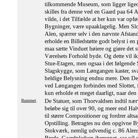
tilkommende Museum, som ligger ligeov
skilles fra denne ved en Gaard paa 64 
vilde, i det Tilfælde at her kun var opf
Bygninger, være upaaklagelig. Men Slot
Alen, spærrer selv i den nævnte Afstand
erholde en Billedstøtte godt belyst i en
maa sætte Vinduet høiere og giøre det s
Værelsets Forhold byde. Og dette vil ik
Stue-Etagen, men ogsaa i det følgende
Slagskygge, som Løngangen kaster, sv
heldige Belysning endnu mere. Den De
ved Løngangen forbindes med Slottet, fa
kun erholde et meget daarligt, naar den
De Statuer, som Thorvaldsen indtil nær
Rummet
.
beløbe sig til over 90, og meer end Hal
til større Compositioner og fordrer alts
Opstilling. Betragtes nu den opgivne 
Stokværk, nemlig udvendig c. 86 Alens
Brede, Gaardpladsen iberegnet, saa vil d