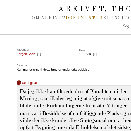
Spring navigation over
ARKIVET
THO
,
OM ARKIVET
DOKUMENTER
KRONOLOG
Søg
Afsender
Dato
Jørgen Koch
[
+
]
8.1.1839
[
+
]
Resumé
Kommentarerne til dette brev er under udarbejdelse.
Se original
Da jeg ikke kan tiltræde den af Pluraliteten i den
Mening, saa tillader jeg mig at afgive mit separ
til de under Forhandlingerne fremsatte Yttringer. D
man var i Besiddelse af en fritliggende Plads og 
vilde der ikke kunde blive Spørgsmaal om, at ben
opført Bygning; men da Erholdelsen af det sidste,