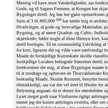
Mening vil have store Vanskeligheder, saa forekom
Gode, og til Sagens Fremme, at Kongen har skj
Bygninger dertil. Jeg bør her gjøre opmærksom p
rbd
Sum af 3 til 400,000
har tænkt mig et archite
Hvælvinger, af gode og forsvarlige Materialier, p
Bygning, og af større Qvadrat- og Cubic- Indhold
skjænkede; falder nogle af disse Hensyn kort, 
dertil forringes. Til en omstændelig Udvikling af
for kort, ligesom det og vilde være nødvendigt f
Maade de forskjellige Kunstskatte skulde classific
forskjellige Localers betingede Størrelser dertil;
forekommer det mig, at disse Bygninger maatte 
til at modtage og opbevare de Thorvaldsenske Ku
beskuelig Maade. Skulde Rummet, benyttet hensig
tilstrækkeligt, saa var der vel intet til Hinder fo
Belysning angaaer, da er denne for størstedelen upa
Lyset meget godt naar Vinduerne rigtigt anbringes
mener jeg det kunne anbringes ovenfra, eller om 
høitliggende Sidelys? men i den underste Etage m