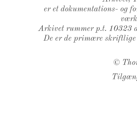
er et dokumentations- og f
værk,
Arkivet rummer p.t. 10323 d
De er de primære skriftlige
©
Tho
Tilgæn