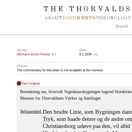
Spring navigation over
THE THORVALDS
ABOUT
DOCUMENTS
CHRONOLOGY
Search
Sender
Date
Hermann Ernst Freund
[
+
]
8.1.1839
[
+
]
Abstract
The commentary for this letter is not available at the moment.
See Original
Betænkning om, hvorvidt Vognskuursbygningen bagved Slotskirken 
Museum for Thorvaldsens Værker og Samlinger.
Den brudte Linie, som Bygningen dann
Beliggenhed.
Tryk, som baade denne og de andre omg
Christiansborg udøve paa den, vil altid