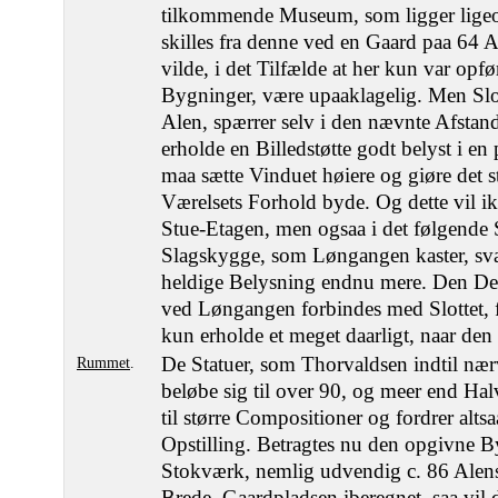
tilkommende Museum, som ligger ligeov
skilles fra denne ved en Gaard paa 64 
vilde, i det Tilfælde at her kun var opf
Bygninger, være upaaklagelig. Men Slot
Alen, spærrer selv i den nævnte Afstand
erholde en Billedstøtte godt belyst i en
maa sætte Vinduet høiere og giøre det s
Værelsets Forhold byde. Og dette vil ik
Stue-Etagen, men ogsaa i det følgende
Slagskygge, som Løngangen kaster, sv
heldige Belysning endnu mere. Den De
ved Løngangen forbindes med Slottet, fa
kun erholde et meget daarligt, naar den
De Statuer, som Thorvaldsen indtil nær
Rummet
.
beløbe sig til over 90, og meer end Hal
til større Compositioner og fordrer alts
Opstilling. Betragtes nu den opgivne 
Stokværk, nemlig udvendig c. 86 Alens
Brede, Gaardpladsen iberegnet, saa vil d