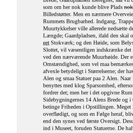
som om her nok kunde blive Plads
nok
Billedstøtter. Men en nærmere Overveie
Rummets Brugbarhed. Indgang, Trappe
Muurtykkelser ville allerede nedsætte d
Længde; Gaardpladsen, ifald den skal 
eet
Stokværk; og den Høide, som Bely
Slottet, vil væsentligen indskrænke de
ved den nærværende Muurhøide. Der er 
Omstændighed, som vel maa bemærkes:
afvexle betydeligt i Størrelserne; der h
Alen og smaa Statuer paa 2 Alen. Naar 
benyttes med klog Sparsomhed, efters
fordrer det; men her i det opgivne Rum
Sidebygningernes 14 Alens Brede og i
betinge Friheden i Opstillingen. Meget
overflødigt, og som en Følge heraf, bli
end den synes ved første Oversigt. Des
ind i Museet, foruden Statuerne. De ha