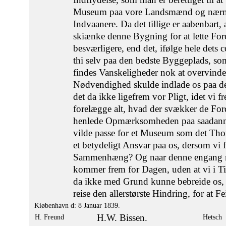
Museum paa vore Landsmænd og nærm
Indvaanere. Da det tillige er aabenbart, 
skiænke denne Bygning for at lette Foret
besværligere, end det, ifølge hele dets c
thi selv paa den bedste Byggeplads, so
findes Vanskeligheder nok at overvinde,
Nødvendighed skulde indlade os paa de
det da ikke ligefrem vor Pligt, idet vi f
forelægge alt, hvad der svækker de Ford
henlede Opmærksomheden paa saadanne
vilde passe for et Museum som det Tho
et betydeligt Ansvar paa os, dersom vi 
Sammenhæng? Og naar denne engang
kommer frem for Dagen, uden at vi i Ti
da ikke med Grund kunne bebreide os, at
reise den allerstørste Hindring, for at Fe
Kiøbenhavn d: 8 Januar 1839.
H.W. Bissen.
H. Freund
Hetsch