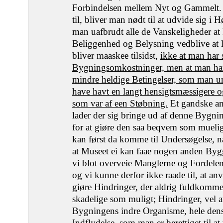
Forbindelsen mellem Nyt og Gammelt. S
til, bliver man nødt til at udvide sig i 
man uafbrudt alle de Vanskeligheder 
Beliggenhed og Belysning vedblive at l
bliver maaskee tilsidst,
ikke at man har s
Bygningsomkostninger, men at man ha
mindre heldige Betingelser, som man u
have havt en langt hensigtsmæssigere 
som var af een Støbning.
Et gandske an
lader der sig bringe ud af denne Bygnin
for at giøre den saa beqvem som mueli
kan først da komme til Undersøgelse, na
at Museet ei kan faae nogen anden Bygg
vi blot overveie Manglerne og Fordel
og vi kunne derfor ikke raade til, at an
giøre Hindringer, der aldrig fuldkomme
skadelige som muligt; Hindringer, vel 
Bygningens indre Organisme, hele dens
Indflydelse, som man er berettiget til a