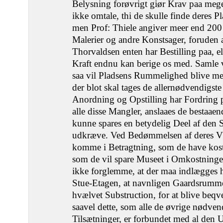
Belysning forøvrigt giør Krav paa meg
ikke omtale, thi de skulle finde deres
men Prof: Thiele angiver meer end 200
Malerier og andre Konstsager, foruden 
Thorvaldsen enten har Bestilling paa, 
Kraft endnu kan berige os med. Samle vi
saa vil Pladsens Rummelighed blive mee
der blot skal tages de allernødvendigs
Anordning og Opstilling har Fordring 
alle disse Mangler, anslaaes de bestaae
kunne spares en betydelig Deel af den 
udkræve. Ved Bedømmelsen af deres 
komme i Betragtning, som de have kos
som de vil spare Museet i Omkostninge
ikke forglemme, at der maa indlægges
Stue-Etagen, at navnligen Gaardsrummet
hvælvet Substruction, for at blive beq
saavel dette, som alle de øvrige nødve
Tilsætninger, er forbundet med al den 