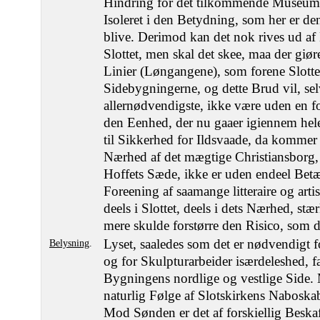
Hindring for det tilkommende Museums 
Isoleret i den Betydning, som her er den
blive. Derimod kan det nok rives ud a
Slottet, men skal det skee, maa der giør
Linier (Løngangene), som forene Slott
Sidebygningerne, og dette Brud vil, sel
allernødvendigste, ikke være uden en fo
den Eenhed, der nu gaaer igiennem he
til Sikkerhed for Ildsvaade, da kommer 
Nærhed af det mægtige Christiansborg, 
Hoffets Sæde, ikke er uden endeel Bet
Foreening af saamange litteraire og artis
deels i Slottet, deels i dets Nærhed, stæ
mere skulde forstørre den Risico, som d
Lyset, saaledes som det er nødvendigt
Belysning
.
og for Skulpturarbeider isærdeleshed, f
Bygningens nordlige og vestlige Side.
naturlig Følge af Slotskirkens Naboska
Mod Sønden er det af forskiellig Beska