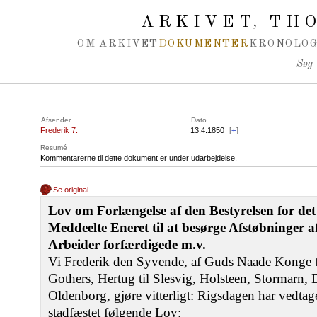
Spring navigation over
ARKIVET
THO
,
OM ARKIVET
DOKUMENTER
KRONOLOG
Søg
Afsender
Dato
Frederik 7.
13.4.1850
[
+
]
Resumé
Kommentarerne til dette dokument er under udarbejdelse.
Se original
Lov om Forlængelse af den Bestyrelsen for 
Meddeelte Eneret til at besørge Afstøbninger a
Arbeider forfærdigede m.v.
Vi Frederik den Syvende, af Guds Naade Konge 
Gothers, Hertug til Slesvig, Holsteen, Stormarn
Oldenborg, gjøre vitterligt: Rigsdagen har vedta
stadfæstet følgende Lov: