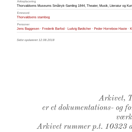
Arkivplacering
Thorvaldsens Museums Småtryk-Samling 1844, Theater, Musik, Literatur og Kun
Emneord
Thorvaldsens stambog
Personer
Jens Baggesen
·
Frederik Barfod
·
Ludvig Bødtcher
·
Peder Horrebow Haste
·
K
Sidst opdateret 12.08.2018
Arkivet,
er et dokumentations- og f
værk,
Arkivet rummer p.t. 10323 d