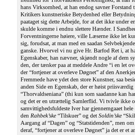
hans Virksomhed, at han endog savner Forstand ti
Kritikers kunstneriske Betydenhed eller Betydnin
paataget sig dette Arbejde, for at det ikke under
skulde komme i endnu slettere Hænder. I Sandhe
Forventningerne høiere, ville Læserne ikke let ku
sig, forudsat, at man med en saadan Selvbekjend
ganske. Hvorvel vi nu give Hr. Barfod Ret i, at h
Egenskaber, han nævner, skjøndt nogle af dem s
den, der tænker paa at meddele Andre “i en let 
der “fortjener at overleve Døgnet” af den Aner
Fremmede have ydet den store Kunstner, saa besi
anden Side en Egenskab, der er høist priisværdig
“Thorvaldseniana” (thi kun som saadanne kan hans
og det er en utrættelig Samlerflid. Vi tvivle ikke
samvittighedsfuldeste Iver har gjennemgaaet hel
den
Rahbek’ske
“Tilskuer” og det
Soldin’ske
“Skil
Aargang af “Dagen” og “Statstidenden”, men om 
deraf, “fortjener at overleve Døgnet” ja det er et 