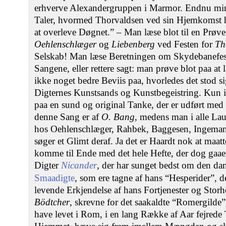
erhverve Alexandergruppen i Marmor. Endnu min
Taler, hvormed Thorvaldsen ved sin Hjemkomst hil
at overleve Døgnet.” – Man læse blot til en Prøv
Oehlenschlæger
og
Liebenberg
ved Festen for
Th
Selskab! Man læse Beretningen om Skydebanefes
Sangene, eller rettere sagt: man prøve blot paa a
ikke noget bedre Beviis paa, hvorledes det stod
Digternes Kunstsands og Kunstbegeistring. Kun i e
paa en sund og original Tanke, der er udført 
denne Sang er af
O. Bang
, medens man i alle Lau
hos Oehlenschlæger, Rahbek, Baggesen, Ingemann
søger et Glimt deraf. Ja det er Haardt nok at maatte 
komme til Ende med det hele Hefte, der dog gaaer
Digter
Nicander
, der har sunget bedst om den da
Smaadigte
, som ere tagne af hans “Hesperider”, d
levende Erkjendelse af hans Fortjenester og Stor
Bödtcher
, skrevne for det saakaldte “Romergilde”
have levet i Rom, i en lang Række af Aar fejrede