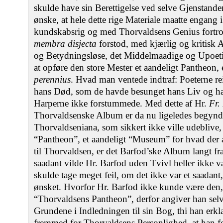
skulde have sin Berettigelse ved selve Gjenstande
ønske, at hele dette rige Materiale maatte engang
kundskabsrig og med Thorvaldsens Genius fortroli
membra disjecta
forstod, med kjærlig og kritisk A
og Betydningsløse, det Middelmaadige og Upoetis
at opføre den store Mester et aandeligt Pantheon, 
perennius
. Hvad man ventede indtraf: Poeterne re
hans Død, som de havde besunget hans Liv og h
Harperne ikke forstummede. Med dette af Hr.
Fr.
Thorvaldsenske Album er da nu ligeledes begyn
Thorvaldseniana, som sikkert ikke ville udeblive, 
“Pantheon”, et aandeligt “Museum” for hvad der a
til Thorvaldsen, er det Barfod’ske Album langt fra 
saadant vilde Hr. Barfod uden Tvivl heller ikke 
skulde tage meget feil, om det ikke var et saada
ønsket. Hvorfor Hr. Barfod ikke kunde være den
“Thorvaldsens Pantheon”, derfor angiver han selv
Grundene i Indledningen til sin Bog, thi han erklæ
fremmed for Thorvaldsens Personlighed, at han fo