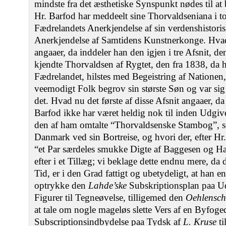
mindste fra det æsthetiske Synspunkt nødes til at
Hr. Barfod har meddeelt sine Thorvaldseniana i t
Fædrelandets Anerkjendelse af sin verdenshistori
Anerkjendelse af Samtidens Kunstnerkonge. Hva
angaaer, da inddeler han den igjen i tre Afsnit, d
kjendte Thorvaldsen af Rygtet, den fra 1838, da h
Fædrelandet, hilstes med Begeistring af Nationen, 
veemodigt Folk begrov sin største Søn og var sig f
det. Hvad nu det første af disse Afsnit angaaer, d
Barfod ikke har været heldig nok til inden Udgiv
den af ham omtalte “Thorvaldsenske Stambog”, s
Danmark ved sin Bortreise, og hvori der, efter Hr.
“et Par særdeles smukke Digte af Baggesen og Has
efter i et Tillæg; vi beklage dette endnu mere, da 
Tid, er i den Grad fattigt og ubetydeligt, at han e
optrykke den
Lahde’ske
Subskriptionsplan paa Ud
Figurer til Tegneøvelse, tilligemed den
Oehlensch
at tale om nogle mageløs slette Vers af en Byfog
Subscriptionsindbydelse paa Tydsk af
L. Kruse
ti