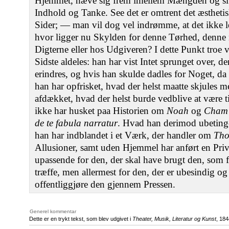
Hjemmet, hæve sig frem imellem Mængden og slut
Indhold og Tanke. See det er omtrent det æsthetis
Sider; — man vil dog vel indrømme, at det ikke 
hvor ligger nu Skylden for denne Tørhed, denne n
Digterne eller hos Udgiveren? I dette Punkt troe v
Sidste aldeles: han har vist Intet sprunget over, de
erindres, og hvis han skulde dadles for Noget, da 
han har opfrisket, hvad der helst maatte skjules 
afdækket, hvad der helst burde vedblive at være ti
ikke har husket paa Historien om
Noah
og
Cham
de te fabula narratur
. Hvad han derimod ubetinget 
han har indblandet i et Værk, der handler om
Tho
Allusioner, samt uden Hjemmel har anført en Privat
upassende for den, der skal have brugt den, som 
træffe, men allermest for den, der er ubesindig og
offentliggjøre den gjennem Pressen.
Generel kommentar
Dette er en trykt tekst, som blev udgivet i
Theater, Musik, Literatur og Kunst
, 184