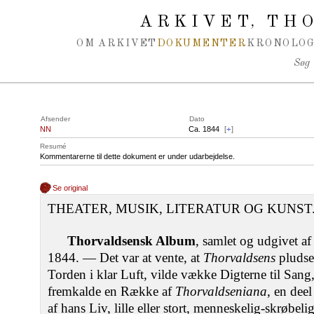
Spring navigation over
ARKIVET
THO
,
OM ARKIVET
DOKUMENTER
KRONOLOG
Søg
Afsender
Dato
NN
Ca. 1844
[
+
]
Resumé
Kommentarerne til dette dokument er under udarbejdelse.
Se original
THEATER, MUSIK, LITERATUR OG KUNST
Thorvaldsensk Album
, samlet og udgivet af
1844. — Det var at vente, at
Thorvaldsens
pludse
Torden i klar Luft, vilde vække Digterne til Sang,
fremkalde en Række af
Thorvaldseniana
, en deel
af hans Liv, lille eller stort, menneskelig-skrøbe