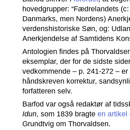
hovedgrupper: “Fædrelandets (c:
Danmarks, men Nordens) Anerkje
verdenshistoriske Søn, og: Udla
Anerkjendelse af Samtidens Kon
Antologien findes på Thorvaldse
eksemplar, der for de sidste side
vedkommende – p. 241-272 – er
håndskreven korrektur, sandsynli
forfatteren selv.
Barfod var også redaktør af tidssk
Idun
, som 1839 bragte
en artikel
Grundtvig om Thorvaldsen.