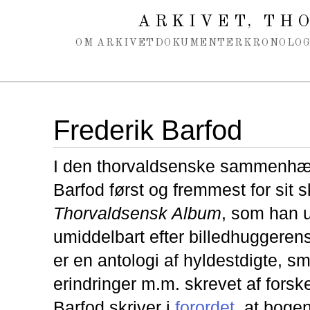
Spring navigation over
ARKIVET
THO
,
OM ARKIVET
DOKUMENTER
KRONOLOG
Frederik Barfod
I den thorvaldsenske sammenh
Barfod først og fremmest for sit sk
Thorvaldsensk Album
, som han 
umiddelbart efter billedhuggere
er en antologi af hyldestdigte, sm
erindringer m.m. skrevet af forskel
Barfod skriver i
forordet
, at bogen