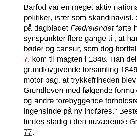
Barfod var en meget aktiv nationa
politiker, især som skandinavist.
på dagbladet
Fædrelandet
førte 
synspunkter flere gange til, at h
bøder og censur, som dog bortfal
7.
kom til magten i 1848. Han del
grundlovgivende forsamling 1849
motor bag, at trykkefriheden blev 
Grundloven med følgende formul
og andre forebyggende forholdsr
ingensinde på ny indføres.” Be
findes stadig i den nuværende
G
77
.