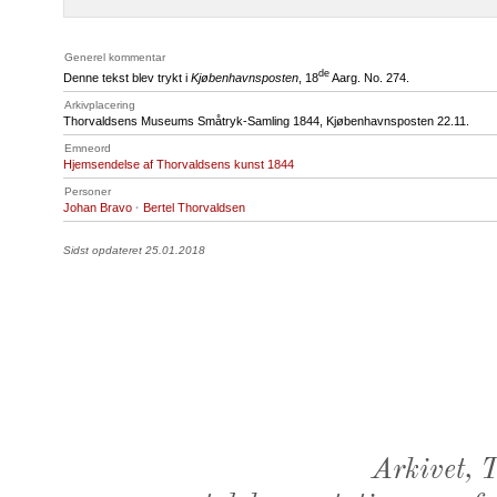
Generel kommentar
de
Denne tekst blev trykt i
Kjøbenhavnsposten
, 18
Aarg. No. 274.
Arkivplacering
Thorvaldsens Museums Småtryk-Samling 1844, Kjøbenhavnsposten 22.11.
Emneord
Hjemsendelse af Thorvaldsens kunst 1844
Personer
Johan Bravo
·
Bertel Thorvaldsen
Sidst opdateret 25.01.2018
Arkivet,