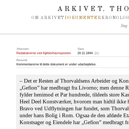
Spring navigation over
ARKIVET
THO
,
OM ARKIVET
DOKUMENTER
KRONOLOG
Søg
Afsender
Dato
Redaktørerne ved Kjøbenhavnsposten
20.11.1844
[
+
]
Resumé
Kommentarerne til dette dokument er under udarbejdelse.
‒ Det er Resten af Thorvaldsens Arbeider og Kon
„Gefion” har medbragt fra Livorno; men denne Res
fylder henimod et Par hundrede, tildeels store Kas
Heel Deel Konstværker, hvorom man hidtil ikke h
Bravo ved Udflytningen har fundet, som Thorvald
under hans Bolig i Rom. Ogsaa de den afdøde Eta
Konstsager og Eiendele har „Gefion” medbragt fra