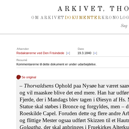
Spring navigation over
ARKIVET
THO
,
OM ARKIVET
DOKUMENTER
KRONOLOG
Søg
Afsender
Dato
Redaktørerne ved Den Frisindede
[
+
]
19.3.1840
[
+
]
Resumé
Kommentarerne til dette dokument er under udarbejdelse.
Se original
‒
Thorvaldsens
Ophold paa Nysøe har været saar
og vil maaskee blive det end mere. Han har udført
Fjerde, der i Mandags blev tagen i Øiesyn af Hs
Statue skal støbes i Bronce og forgyldes, men ‒ d
Roeskilde Capel. Foruden dette og flere andre A
og flittige Mester ogsaa udført Skizzen til et Hautr
Golgatha
, der skal anbringes i Fruekirkes Alterk