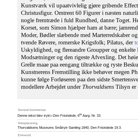
Kunstværk vil upaatvivlelig gjøre gribende Effec
Christusfigur. Omtrent 60 Figurer i næsten naturli
nogle fremtræde i fuld Rundhed, danne Toget. He
Korset, som Simon hjælper ham at bære; jamrend
Moder, Bødler slæbende med Marterredskaber og
tvende Røvere, romerske Krigsfolk; Pilatus, der
t
Uskyldighed, og flereandre Groupper og enkelte F
Modsætninger og den rigeste Afvexling. Det høie
Grelle maae paa eengang tiltrække og ryste Besk
Kunstnerens Fremstilling ikke behøver megen Phan
kunne følge Forløseren paa den sidste Smertensve
modellere Arbejdet under
Thorvaldsens
Tilsyn er
Generel kommentar
te
Denne tekst blev trykt i
Den Frisindede
, 6
Aarg. Nr. 33.
Arkivplacering
Thorvaldsens Museums Småtryk-Samling 1840, Den Frisindede 19.3.
Emneord