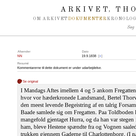
Spring navigation over
ARKIVET
THO
,
OM ARKIVET
DOKUMENTER
KRONOLOG
Søg
Afsender
Dato
NN
19.9.1838
[
+
]
Resumé
Kommentarerne til dette dokument er under udarbejdelse.
Se original
I Mandags Aftes imellem 4 og 5 ankom Fregatte
hvor vor hæderkronede Landsmand, Bertel Thorv
den meest levende Begeistring af en talrig Forsam
Baade samlede sig om Fregatten. Paa Toldboden 
mangefold gjentaget Hurra, og da han var stegen
ham, bleve Hestene spændte fra og Vognen saale
trukken gjennem Gaderne til Charlottenborg. (I næ