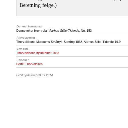
Beretning følge.)
Generel kommentar
Denne tekst blev trykt i
Aarhus Stifts-Tidende,
No. 153.
Arkivplacering
Thorvaldsens Museums Småtryk-Samling 1838, Aarhus Stifts-Tidende 19.9.
Emneord
Thorvaldsens hjemkomst 1838
Personer
Bertel Thorvaldsen
Sidst opdateret 23.09.2014