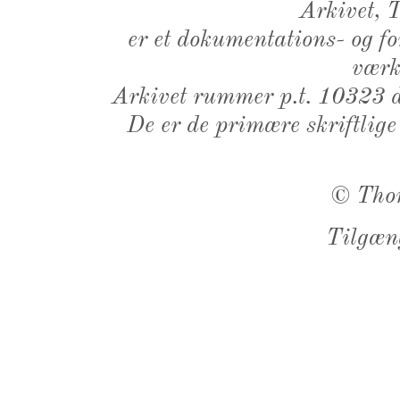
Arkivet,
er et dokumentations- og f
værk,
Arkivet rummer p.t. 10323 d
De er de primære skriftlige
©
Tho
Tilgæn