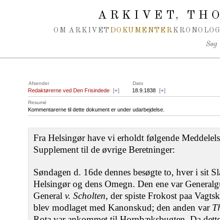
Spring navigation over
ARKIVET
THO
,
OM ARKIVET
DOKUMENTER
KRONOLOG
Søg
Afsender
Dato
Redaktørerne ved Den Frisindede
[
+
]
18.9.1838
[
+
]
Resumé
Kommentarerne til dette dokument er under udarbejdelse.
Fra Helsingør have vi erholdt følgende Meddelels
Supplement til de øvrige Beretninger:
Søndagen d. 16de dennes besøgte to, hver i sit
Helsingør og dens Omegn. Den ene var Generalgu
General
v. Scholten
, der spiste Frokost paa Vagts
blev modlaget med Kanonskud; den anden var
T
Rota var ankommet til Hornbæksbugten. Da dette 