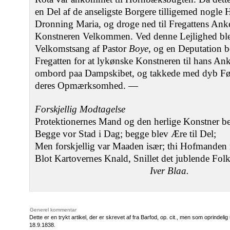
en Del af de anseligste Borgere tilligemed nogle 
Dronning Maria, og droge ned til Fregattens Anke
Konstneren Velkommen. Ved denne Lejlighed ble
Velkomstsang af Pastor
Boye
, og en Deputation 
Fregatten for at lykønske Konstneren til hans A
ombord paa Dampskibet, og takkede med dyb Fø
deres Opmærksomhed. —
Forskjellig Modtagelse
Protektionernes Mand og den herlige Konstner b
Begge vor Stad i Dag; begge blev Ære til Del;
Men forskjellig var Maaden især; thi Hofmande
Blot Kartovernes Knald, Snillet det jublende Folk
Iver Blaa.
Generel kommentar
Dette er en trykt artikel, der er skrevet af fra Barfod, op. cit., men som oprindel
18.9.1838.