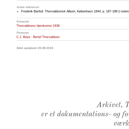
Andre referencer
Frederik Barfod:
Thorvaldsensk Album
, København 1844, p. 187-188 (i noten
Emneord
Thorvaldsens hjemkomst 1838
Personer
C.J. Boye
·
Bertel Thorvaldsen
Sidst opdateret 26.08.2016
Arkivet,
er et dokumentations- og f
værk,