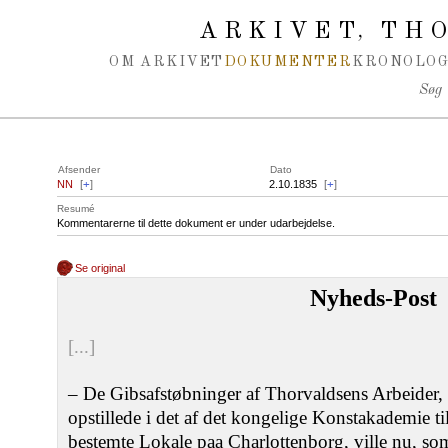
Spring navigation over
ARKIVET
THO
,
OM ARKIVET
DOKUMENTER
KRONOLOG
Søg
Afsender
Dato
NN
[
+
]
2.10.1835
[
+
]
Resumé
Kommentarerne til dette dokument er under udarbejdelse.
Se original
Nyheds-Post
[...]
– De Gibsafstøbninger af Thorvaldsens Arbeider, s
opstillede i det af det kongelige Konstakademie ti
bestemte Lokale paa Charlottenborg, ville nu, som