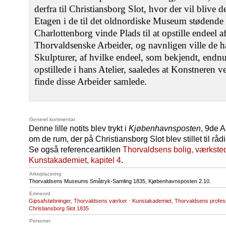
derfra til Christiansborg Slot, hvor der vil blive
Etagen i de til det oldnordiske Museum stødende
Charlottenborg vinde Plads til at opstille endeel 
Thorvaldsenske Arbeider, og navnligen ville de 
Skulpturer, af hvilke endeel, som bekjendt, endnu
opstillede i hans Atelier, saaledes at Konstneren 
finde disse Arbeider samlede.
Generel kommentar
Denne lille notits blev trykt i
Kjøbenhavnsposten
, 9de A
om de rum, der på Christiansborg Slot blev stillet til r
Se også referenceartiklen
Thorvaldsens bolig, værkst
Kunstakademiet, kapitel 4
.
Arkivplacering
Thorvaldsens Museums Småtryk-Samling 1835, Kjøbenhavnsposten 2.10.
Emneord
Gipsafstøbninger, Thorvaldsens værker
·
Kunstakademiet, Thorvaldsens profes
Christiansborg Slot 1835
Personer