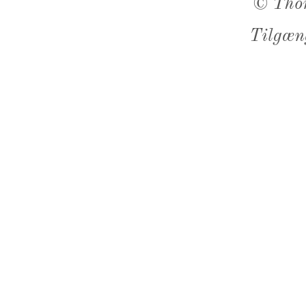
©
Tho
Tilgæn