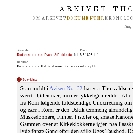
Spring navigation over
ARKIVET
THO
,
OM ARKIVET
DOKUMENTER
KRONOLOG
Søg
Afsender
Dato
Redaktørerne ved Fyens Stiftstidende
[
+
]
6.5.1823
[
+
]
Resumé
Kommentarerne til dette dokument er under udarbejdelse.
Se original
Som meldt i
Avisen No. 62
har vor Thorvaldsen v
været Døden nær, men er lykkeligen reddet. Aften
fra Rom følgende fuldstændige Underretning om d
og især i Rom, er den Uskik temmelig almindelig,
Muskedonnere, Flinter, Pistoler og smaae Kanoner
Gammen over at Kirkeklokkerne igjen paa Paask
lyde første Gang efter den stille Uges Taushed. D