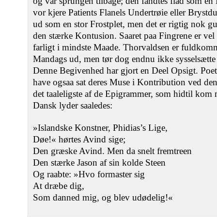
og var sprungen tilbage; den fandtes flad som en
vor kjere Patients Flanels Undertrøie eller Brystdu
ud som en stor Frostplet, men det er rigtig nok g
den stærke Kontusion. Saaret paa Fingrene er vel
farligt i mindste Maade. Thorvaldsen er fuldkomm
Mandags ud, men tør dog endnu ikke sysselsætte s
Denne Begivenhed har gjort en Deel Opsigt. Poet
have ogsaa sat deres Muse i Kontribution ved denn
det taaleligste af de Epigrammer, som hidtil kom 
Dansk lyder saaledes:
»Islandske Konstner, Phidias’s Lige,
Døe!« hørtes Avind sige;
Den græske Avind. Men da snelt fremtreen
Den stærke Jason af sin kolde Steen
Og raabte: »Hvo formaster sig
At dræbe dig,
Som danned mig, og blev udødelig!«