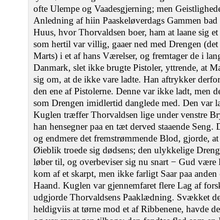
ofte Ulempe og Vaadesgjerning; men Geistligheden
Anledning af hiin Paaskeløverdags Gammen bad e
Huus, hvor Thorvaldsen boer, ham at laane sig et 
som hertil var villig, gaaer ned med Drengen (de
Marts) i et af hans Værelser, og fremtager de i lan
Danmark, slet ikke brugte Pistoler, yttrende, at M
sig om, at de ikke vare ladte. Han aftrykker derfor
den ene af Pistolerne. Denne var ikke ladt, men 
som Drengen imidlertid danglede med. Den var la
Kuglen træffer Thorvaldsen lige under venstre Bry
han hensegner paa en tæt derved staaende Seng. De
og endmere det fremstrømmende Blod, gjorde, at 
Øieblik troede sig dødsens; den ulykkelige Dreng
løber til, og overbeviser sig nu snart − Gud være
kom af et skarpt, men ikke farligt Saar paa anden 
Haand. Kuglen var gjennemfaret flere Lag af fors
udgjorde Thorvaldsens Paaklædning. Svækket d
heldigviis at tørne mod et af Ribbenene, havde d