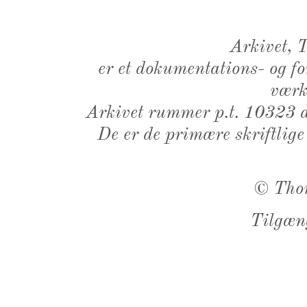
Arkivet,
er et dokumentations- og f
værk,
Arkivet rummer p.t. 10323 d
De er de primære skriftlige
©
Tho
Tilgæn