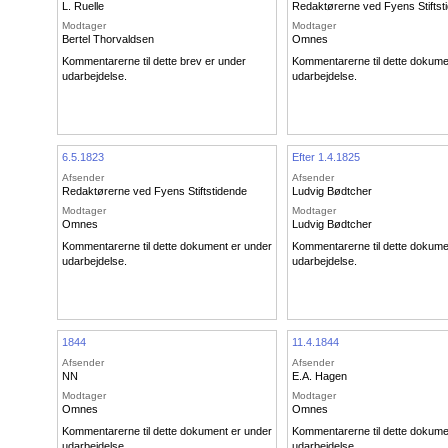
L. Ruelle
Redaktørerne ved Fyens Stiftst
Modtager
Modtager
Bertel Thorvaldsen
Omnes
Kommentarerne til dette brev er under
Kommentarerne til dette dokume
udarbejdelse.
udarbejdelse.
6.5.1823
Efter 1.4.1825
Afsender
Afsender
Redaktørerne ved Fyens Stiftstidende
Ludvig Bødtcher
Modtager
Modtager
Omnes
Ludvig Bødtcher
Kommentarerne til dette dokument er under
Kommentarerne til dette dokume
udarbejdelse.
udarbejdelse.
1844
11.4.1844
Afsender
Afsender
NN
E.A. Hagen
Modtager
Modtager
Omnes
Omnes
Kommentarerne til dette dokument er under
Kommentarerne til dette dokume
udarbejdelse.
udarbejdelse.