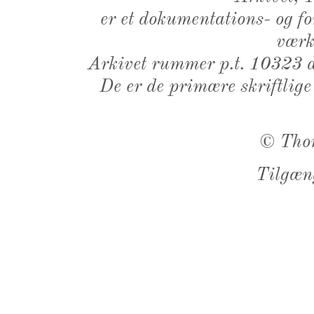
er et dokumentations- og f
værk,
Arkivet rummer p.t. 10323 d
De er de primære skriftlige
©
Tho
Tilgæn