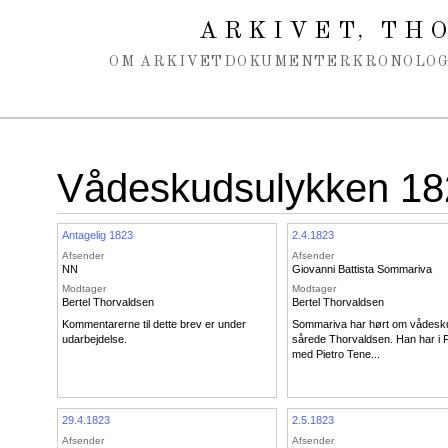
Spring navigation over
ARKIVET
THO
,
OM ARKIVET
DOKUMENTER
KRONOLOG
Vådeskudsulykken 18
Antagelig 1823
2.4.1823
Afsender
Afsender
NN
Giovanni Battista Sommariva
Modtager
Modtager
Bertel Thorvaldsen
Bertel Thorvaldsen
Kommentarerne til dette brev er under
Sommariva har hørt om vådesku
udarbejdelse.
sårede Thorvaldsen. Han har i F
med Pietro Tene...
29.4.1823
2.5.1823
Afsender
Afsender