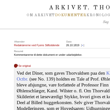
Spring navigation over
ARKIVET
THO
,
OM ARKIVET
DOKUMENTER
KRONOLOG
Søg
Afsender
Dato
Redaktørerne ved Fyens Stiftstidende
26.10.1819
[
+
]
Resumé
Kommentarerne til dette dokument er under udarbejdelse.
Se original
Ved det Diner, som gaves Thorvaldsen paa den
K
Octbr.
(see No. 139) holdtes en Tale af Prof. Øh
bleve afsjungne, vare forfattede af Professor Fin
Øhlenschlæger, Kand. Wilster o. fl. Om Thorval
Skilderiet et læseværdigt Stykke, hvori gives et
Deel af Billed huggerkonsten. Selv giver Thorva
Modelleringen, som er Hovedsagen; Udhugningen