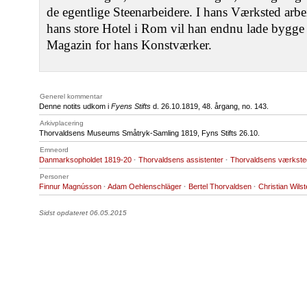
de egentlige Steenarbeidere. I hans Værksted arb
hans store Hotel i Rom vil han endnu lade bygge en
Magazin for hans Konstværker.
Generel kommentar
Denne notits udkom i
Fyens Stifts
d. 26.10.1819, 48. årgang, no. 143.
Arkivplacering
Thorvaldsens Museums Småtryk-Samling 1819, Fyns Stifts 26.10.
Emneord
Danmarksopholdet 1819-20
·
Thorvaldsens assistenter
·
Thorvaldsens værkste
Personer
Finnur Magnússon
·
Adam Oehlenschläger
·
Bertel Thorvaldsen
·
Christian Wilst
Sidst opdateret 06.05.2015