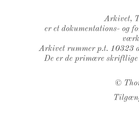
Arkivet,
er et dokumentations- og f
værk,
Arkivet rummer p.t. 10323 d
De er de primære skriftlige
©
Tho
Tilgæn