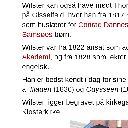
Wilster kan også have mødt Tho
på Gisselfeld, hvor han fra 1817 
som huslærer for
Conrad Dannes
Samsøes
børn.
Wilster var fra 1822 ansat som a
Akademi
, og fra 1828 som lektor
engelsk.
Han er bedst kendt i dag for sine
af
Iliaden
(1836) og
Odysseen
(1
Wilster ligger begravet på kirke
Klosterkirke.