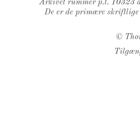
Arkivet rummer p.t. 10323 d
De er de primære skriftlige
©
Tho
Tilgæn