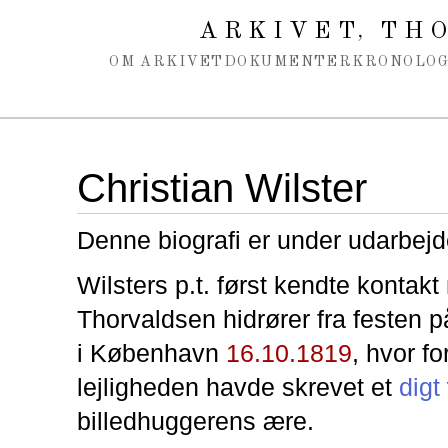
Spring navigation over
ARKIVET
THO
,
OM ARKIVET
DOKUMENTER
KRONOLOG
Christian Wilster
Denne biografi er under udarbejd
Wilsters p.t. først kendte kontak
Thorvaldsen hidrører fra festen
i København
16.10.1819
, hvor for
lejligheden havde skrevet et
digt
billedhuggerens ære.