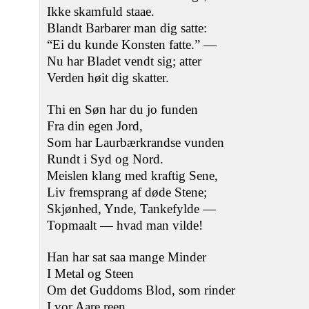
Ikke skamfuld staae.
Blandt Barbarer man dig satte:
“Ei du kunde Konsten fatte.” —
Nu har Bladet vendt sig; atter
Verden høit dig skatter.
Thi en Søn har du jo funden
Fra din egen Jord,
Som har Laurbærkrandse vunden
Rundt i Syd og Nord.
Meislen klang med kraftig Sene,
Liv fremsprang af døde Stene;
Skjønhed, Ynde, Tankefylde —
Topmaalt — hvad man vilde!
Han har sat saa mange Minder
I Metal og Steen
Om det Guddoms Blod, som rinder
I vor Aare reen.