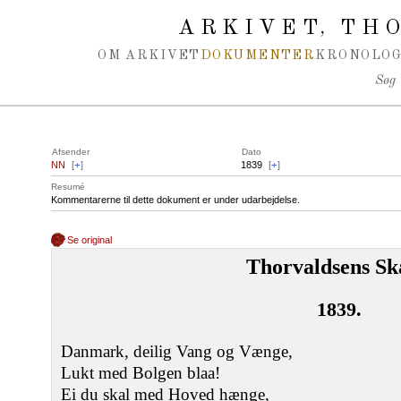
Spring navigation over
ARKIVET
THO
,
OM ARKIVET
DOKUMENTER
KRONOLOG
Søg
Afsender
Dato
NN
[
+
]
1839
[
+
]
Resumé
Kommentarerne til dette dokument er under udarbejdelse.
Se original
Thorvaldsens Sk
1839.
Danmark, deilig Vang og Vænge,
Lukt med Bolgen blaa!
Ei du skal med Hoved hænge,