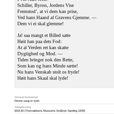
Schiller, Byron, Jordens Vise
Fremstod’, at vi dem kan prise,
Ved hans Haand af Gravens Gjemme. —
Dem vi ei skal glemme!
Ja! saa mangt et Billed satte
Høit han paa dets Fod:
At al Verden ret kan skatte
Dygtighed og Mod. —
Tiden bringer nok den Rette,
Som kan og hans Minde sætte!
Nu hans Venskab stolt os fryde!
Høit hans Skaal skal lyde!
Generel kommentar
Denne sang er trykt.
Arkivplacering
M18
,40 (Thorvaldsens Museums Småtryk-Samling 1839)