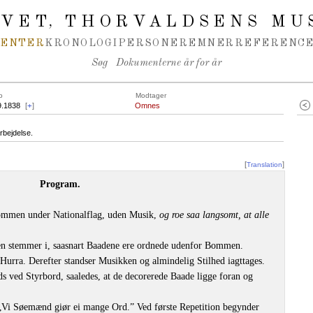
IVET
THORVALDSENS MU
,
MENTER
KRONOLOGI
PERSONER
EMNER
REFERENCE
Søg
Dokumenterne år for år
o
Modtager
9.1838
[
+
]
Omnes
rbejdelse.
[
]
Translation
Program.
ommen under Nationalflag, uden Musik,
og roe saa langsomt, at alle
en stemmer i, saasnart Baadene ere ordnede udenfor Bommen.
Hurra. Derefter standser Musikken og almindelig Stilhed iagttages.
s ved Styrbord, saaledes, at de decorerede Baade ligge foran og
Vi Søemænd giør ei mange Ord.” Ved første Repetition begynder