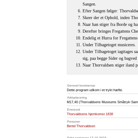
Sangen.
Efter Sangen følger: Thorvalds
Skeer der et Ophold, inden Tho
Naar han stiger fra Borde og ha
Derefter bringes Fregattens Che
Endelig et Hurra for Fregatten
Under Tilbagetoget musiceres.
Under Tilbagetoget iagttages s
sig, paa begge Sider og bagved
Naar Thorvaldsen stiger iland 
Generel kommentar
Dette program udkom i et trykt hæfte.
Arkivplacering
M17
,40 (Thorvaldsens Museums Småtryk-Saml
Emneord
Thorvaldsens hjemkomst 1838
Personer
Bertel Thorvaldsen
Sidst opdateret 17.10.2023