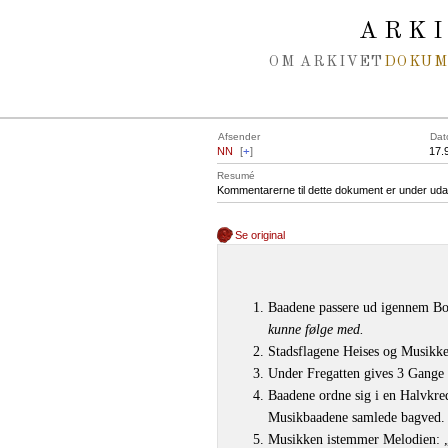
Spring navigation over
ARK
OM ARKIVET
DOKU
Afsender
Dat
NN
[
+
]
17.
Resumé
Kommentarerne til dette dokument er under uda
Se original
Baadene passere ud igennem B
kunne følge med.
Stadsflagene Heises og Musikk
Under Fregatten gives 3 Gange 
Baadene ordne sig i en Halvkred
Musikbaadene samlede bagved.
Musikken istemmer Melodien: „