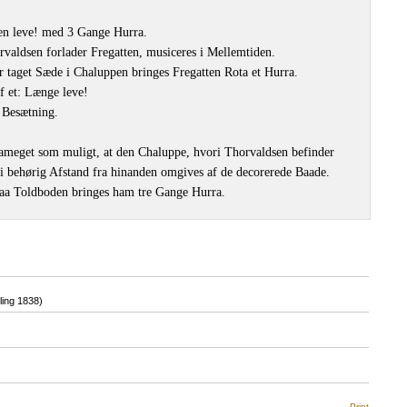
en leve! med 3 Gange Hurra.
rvaldsen forlader Fregatten, musiceres i Mellemtiden.
r taget Sæde i Chaluppen bringes Fregatten Rota et Hurra.
f et: Længe leve!
s Besætning.
aameget som muligt, at den Chaluppe, hvori Thorvaldsen befinder
 i behørig Afstand fra hinanden omgives af de decorerede Baade.
paa Toldboden bringes ham tre Gange Hurra.
ing 1838)
Print