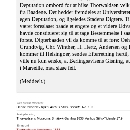
Deputation ombord for at hilse Thorwaldsen ve
fra Baadene. Det hedder fremdeles at Universitetet
egen Deputation, og ligeledes Stadens Digtere. Til
været foreslaaet baade et engere og et videre Udv
havde constitueret sig til at tage Bestemmelse i s
første. Digterbaaden vil da komme til at føre: Oe
Grundtvig, Chr. Winther, H. Hertz, Andersen og H
kommer til Helsingøer, sendes Efterretning hertil, 
ville nu kun ønske, at Berlingsavisens Gisning, a
i Marseille, maa slaae feil.
(Meddeelt.)
Generel kommentar
Denne tekst blev trykt i
Aarhus Stifts-Tidende
, No. 152.
Arkivplacering
Thorvaldsens Museums Småtryk-Samling 1838, Aarhus Stifts-Tidende 17.9.
Emneord
Thorvaldsens hjemkomst 1838