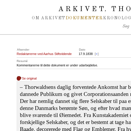
Spring navigation over
ARKIVET
THO
,
OM ARKIVET
DOKUMENTER
KRONOLOG
Søg
Afsender
Dato
Redaktørerne ved Aarhus Stiftstidende
17.9.1838
[
+
]
Resumé
Kommentarerne til dette dokument er under udarbejdelse.
Se original
‒ Thorwaldsens daglig forventede Ankomst har b
dannede Publikum og givet Corporationsaanden 
Der har nemlig dannet sig flere Selskaber til pa
denne Danmarks berømte Søn, og efter hvad man h
blive svarende til Øiemedet. Fra Kunstakademiet 
forskjellige Selskaber, og det er bestemt at tage 
Baade, decorerede med Flag og Emblemer. Fra hve