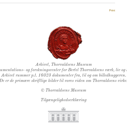
Print
Thorvaldsens Segl
Arkivet, Thorvaldsens Museum
kumentations- og forskningscenter for Bertel Thorvaldsens værk, liv og 
Arkivet rummer p.t. 10323 dokumenter fra, til og om billedhuggeren.
De er de primære skriftlige kilder til vores viden om Thorvaldsens virke
©
Thorvaldsens Museum
Tilgængelighedserklæring