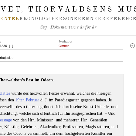
IVET
THORVALDSENS MU
,
MENTER
KRONOLOGI
PERSONER
EMNER
REFERENCE
Søg
Dokumenterne år for år
o
Modtager
.1830
[
+
]
Omnes
rbejdelse.
Thorwaldsen’s Fest im Odeon.
lattes
wurde des herzvollen Festes erwähnt, welches die hiesigen
dsen den
19ten Februar
d. J. im Paradiesgarten gegeben haben. Je
erweilt, desto tiefer begründet sich durch seine Kunst-Urtheile, und
hachtung, welche sich öffentlich für Ihn ausgesprochen hat. ‒ Und
erstage
von den Hrn. Ministern, und mehreren Hrn. Generälen
er, Künstler, Gelehrten, Akademiker, Professoren, Magistraturen, und
ale des Odeons versammelt, um dem hochgefeierten Künstler ein