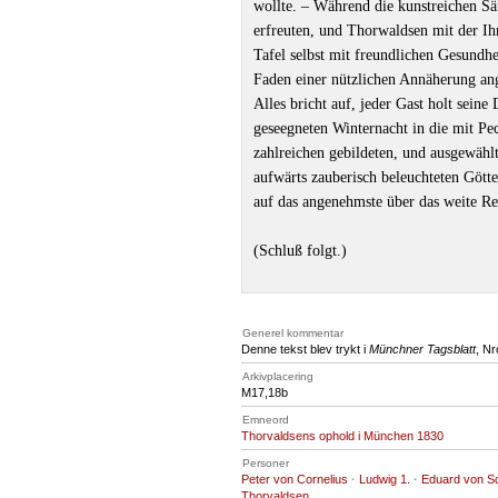
wollte. ‒ Während die kunstreichen S
erfreuten, und Thorwaldsen mit der Ihm
Tafel selbst mit freundlichen Gesundh
Faden einer nützlichen Annäherung an
Alles bricht auf, jeder Gast holt sei
geseegneten Winternacht in die mit Pe
zahlreichen gebildeten, und ausgewähl
aufwärts zauberisch beleuchteten Gött
auf das angenehmste über das weite Re
(Schluß folgt.)
Generel kommentar
Denne tekst blev trykt i
Münchner Tagsblatt
, Nr
Arkivplacering
M17
,18b
Emneord
Thorvaldsens ophold i München 1830
Personer
Peter von Cornelius
·
Ludwig 1.
·
Eduard von S
Thorvaldsen