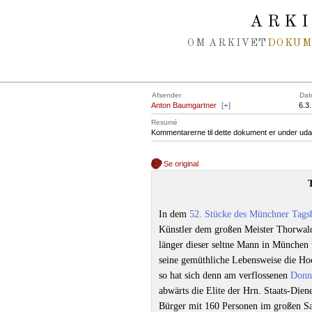
Spring navigation over
ARK
OM ARKIVET
DOKU
Afsender
Dat
Anton Baumgartner
[
+
]
6.3
Resumé
Kommentarerne til dette dokument er under uda
Se original
In dem
52. Stücke des Münchner Tagsb
Künstler dem großen Meister Thorwal
länger dieser seltne Mann in München v
seine gemüthliche Lebensweise die Hoc
so hat sich denn am verflossenen
Donn
abwärts die Elite der Hrn. Staats-Dien
Bürger mit 160 Personen im großen Sa