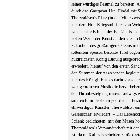
seiner würdiges Festmal zu bereiten. 
durch den Gastgeber Hrn. Findel mit S
Thorwaldsen’s Platz (in der Mitte zw
und dem Hrn. Kriegsminister von Weinr
welcher die Fahnen des K. Dähnische
hohen Werth der Kunst an den vier Ecke
Schönheit des großartigen Odeons in 
seltensten Speisen besetzte Tafel beg
huldreichsten König Ludwig ausgebrac
erwiedert, hierauf von den ersten Sän
den Stimmen der Anwesenden begleitet
und des Königl. Hauses darin vorkamen
wahlgeordneten Musik die herzerhebend
der Thronbesteigung unsers Ludwigs w
sinnreich im Frohsinn geordneten Fest
ehrwürdigen Künstler Thorwaldsen ein
Gesellschaft erwiedert. ‒ Das Lebehoc
Schenk gedichteten, mit den Musen ho
Thorwaldsen’s Verwandtschaft mit den 
ist, da muß alles bescheiden zurücktr