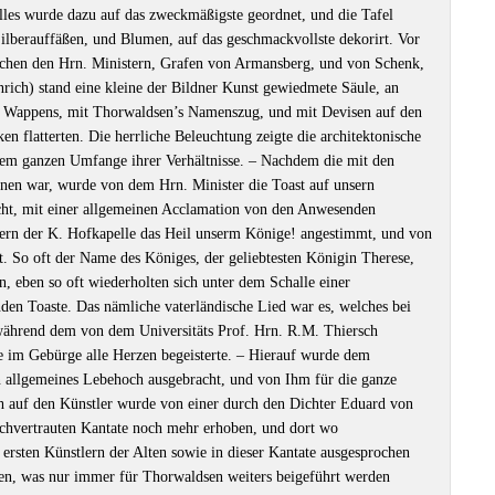
Alles wurde dazu auf das zweckmäßigste geordnet, und die Tafel
ilberauffäßen, und Blumen, auf das geschmackvollste dekorirt. Vor
ischen den Hrn. Ministern, Grafen von Armansberg, und von Schenk,
ich) stand eine kleine der Bildner Kunst gewiedmete Säule, an
n Wappens, mit Thorwaldsen’s Namenszug, und mit Devisen auf den
n flatterten. Die herrliche Beleuchtung zeigte die architektonische
dem ganzen Umfange ihrer Verhältnisse. ‒ Nachdem die mit den
onnen war, wurde von dem Hrn. Minister die Toast auf unsern
ht, mit einer allgemeinen Acclamation von den Anwesenden
gern der K. Hofkapelle das Heil unserm Könige! angestimmt, und von
. So oft der Name des Königes, der geliebtesten Königin Therese,
, eben so oft wiederholten sich unter dem Schalle einer
en Toaste. Das nämliche vaterländische Lied war es, welches bei
ährend dem von dem Universitäts Prof. Hrn. R.M. Thiersch
e im Gebürge alle Herzen begeisterte. ‒ Hierauf wurde dem
 allgemeines Lebehoch ausgebracht, und von Ihm für die ganze
h auf den Künstler wurde von einer durch den Dichter Eduard von
chvertrauten Kantate noch mehr erhoben, und dort wo
ersten Künstlern der Alten sowie in dieser Kantate ausgesprochen
eten, was nur immer für Thorwaldsen weiters beigeführt werden