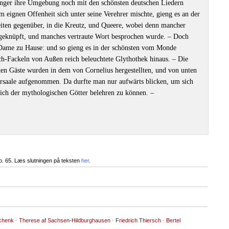
änger ihre Umgebung noch mit den schönsten deutschen Liedern
 eignen Offenheit sich unter seine Verehrer mischte, gieng es an der
eiten gegenüber, in die Kreutz, und Queere, wobei denn mancher
geknüpft, und manches vertraute Wort besprochen wurde. ‒ Doch
ne Dame zu Hause: und so gieng es in der schönsten vom Monde
ch-Fackeln von Außen reich beleuchtete Glythothek hinaus. ‒ Die
ten Gäste wurden in dem von Cornelius hergestellten, und von unten
ersaale aufgenommen. Da durfte man nur aufwärts blicken, um sich
ich der mythologischen Götter belehren zu können. ‒
o. 65. Læs slutningen på teksten
her
.
chenk
·
Therese af Sachsen-Hildburghausen
·
Friedrich Thiersch
·
Bertel