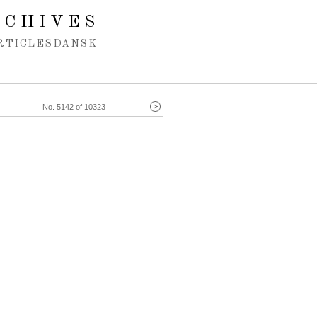
RCHIVES
RTICLES
DANSK
No. 5142 of 10323