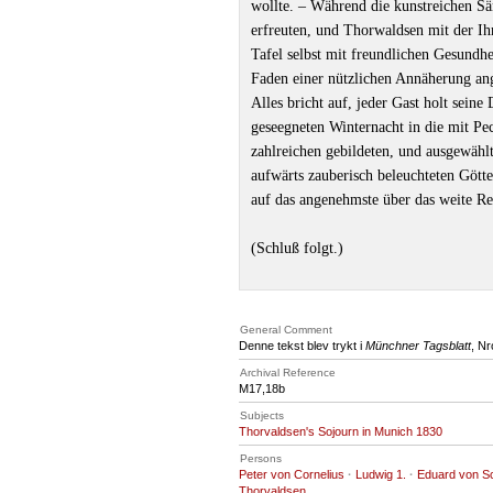
wollte. ‒ Während die kunstreichen S
erfreuten, und Thorwaldsen mit der Ihm
Tafel selbst mit freundlichen Gesundh
Faden einer nützlichen Annäherung an
Alles bricht auf, jeder Gast holt sei
geseegneten Winternacht in die mit Pe
zahlreichen gebildeten, und ausgewähl
aufwärts zauberisch beleuchteten Gött
auf das angenehmste über das weite Re
(Schluß folgt.)
General Comment
Denne tekst blev trykt i
Münchner Tagsblatt
, Nr
Archival Reference
M17
,18b
Subjects
Thorvaldsen's Sojourn in Munich 1830
Persons
Peter von Cornelius
·
Ludwig 1.
·
Eduard von S
Thorvaldsen