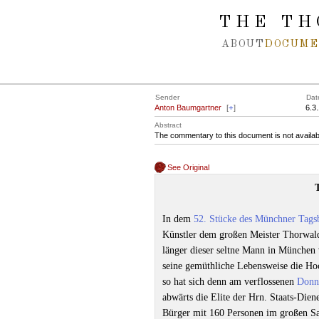
Spring navigation over
THE TH
ABOUT
DOCUME
Sender
Dat
Anton Baumgartner
[
+
]
6.3
Abstract
The commentary to this document is not availab
See Original
In dem
52. Stücke des Münchner Tagsb
Künstler dem großen Meister Thorwal
länger dieser seltne Mann in München v
seine gemüthliche Lebensweise die Hoc
so hat sich denn am verflossenen
Donn
abwärts die Elite der Hrn. Staats-Dien
Bürger mit 160 Personen im großen Sa