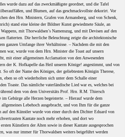
Alles wurde dazu auf das zweckmäßigste geordnet, und die Tafel
ilberauffäßen, und Blumen, auf das geschmackvollste dekorirt. Vor
ischen den Hrn. Ministern, Grafen von Armansberg, und von Schenk,
ich) stand eine kleine der Bildner Kunst gewiedmete Säule, an
n Wappens, mit Thorwaldsen’s Namenszug, und mit Devisen auf den
n flatterten. Die herrliche Beleuchtung zeigte die architektonische
dem ganzen Umfange ihrer Verhältnisse. ‒ Nachdem die mit den
onnen war, wurde von dem Hrn. Minister die Toast auf unsern
ht, mit einer allgemeinen Acclamation von den Anwesenden
gern der K. Hofkapelle das Heil unserm Könige! angestimmt, und von
. So oft der Name des Königes, der geliebtesten Königin Therese,
, eben so oft wiederholten sich unter dem Schalle einer
en Toaste. Das nämliche vaterländische Lied war es, welches bei
ährend dem von dem Universitäts Prof. Hrn. R.M. Thiersch
e im Gebürge alle Herzen begeisterte. ‒ Hierauf wurde dem
 allgemeines Lebehoch ausgebracht, und von Ihm für die ganze
h auf den Künstler wurde von einer durch den Dichter Eduard von
chvertrauten Kantate noch mehr erhoben, und dort wo
ersten Künstlern der Alten sowie in dieser Kantate ausgesprochen
eten, was nur immer für Thorwaldsen weiters beigeführt werden