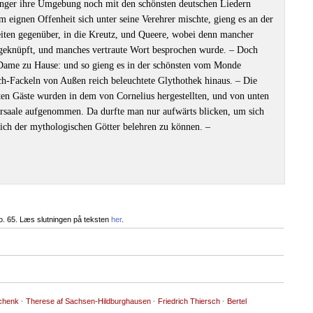
änger ihre Umgebung noch mit den schönsten deutschen Liedern
 eignen Offenheit sich unter seine Verehrer mischte, gieng es an der
eiten gegenüber, in die Kreutz, und Queere, wobei denn mancher
geknüpft, und manches vertraute Wort besprochen wurde. ‒ Doch
ne Dame zu Hause: und so gieng es in der schönsten vom Monde
ch-Fackeln von Außen reich beleuchtete Glythothek hinaus. ‒ Die
ten Gäste wurden in dem von Cornelius hergestellten, und von unten
ersaale aufgenommen. Da durfte man nur aufwärts blicken, um sich
ich der mythologischen Götter belehren zu können. ‒
o. 65. Læs slutningen på teksten
her
.
chenk
·
Therese af Sachsen-Hildburghausen
·
Friedrich Thiersch
·
Bertel