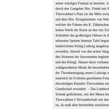
seiner würdiges Festmal zu bereiten. 
durch den Gastgeber Hrn. Findel mit S
Thorwaldsen’s Platz (in der Mitte zw
und dem Hrn. Kriegsminister von Weinr
welcher die Fahnen des K. Dähnische
hohen Werth der Kunst an den vier Ecke
Schönheit des großartigen Odeons in 
seltensten Speisen besetzte Tafel beg
huldreichsten König Ludwig ausgebrac
erwiedert, hierauf von den ersten Sän
den Stimmen der Anwesenden begleitet
und des Königl. Hauses darin vorkamen
wahlgeordneten Musik die herzerhebend
der Thronbesteigung unsers Ludwigs w
sinnreich im Frohsinn geordneten Fest
ehrwürdigen Künstler Thorwaldsen ein
Gesellschaft erwiedert. ‒ Das Lebehoc
Schenk gedichteten, mit den Musen ho
Thorwaldsen’s Verwandtschaft mit den 
ist, da muß alles bescheiden zurücktr