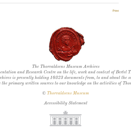
Print
Thorvaldsen's seal
The Thorvaldsens Museum Archives
ntation and Research Centre on the life, work and context of Bertel 
chives is presently holding 10323 documents from, to and about the sc
 the primary written sources to our knowledge on the activities of Tho
©
Thorvaldsens Museum
Accessibility Statement