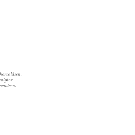
Thorvaldsen.
ulptor.
rvaldsen.