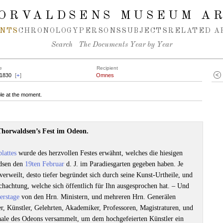
ORVALDSENS MUSEUM A
NTS
CHRONOLOGY
PERSONS
SUBJECTS
RELATED A
Search
The Documents Year by Year
e
Recipient
.1830
[
+
]
Omnes
le at the moment.
Thorwaldsen’s Fest im Odeon.
lattes
wurde des herzvollen Festes erwähnt, welches die hiesigen
dsen den
19ten Februar
d. J. im Paradiesgarten gegeben haben. Je
erweilt, desto tiefer begründet sich durch seine Kunst-Urtheile, und
hachtung, welche sich öffentlich für Ihn ausgesprochen hat. ‒ Und
erstage
von den Hrn. Ministern, und mehreren Hrn. Generälen
er, Künstler, Gelehrten, Akademiker, Professoren, Magistraturen, und
ale des Odeons versammelt, um dem hochgefeierten Künstler ein