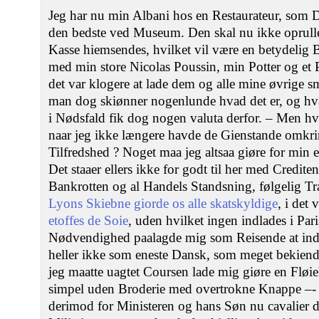
Jeg har nu min Albani hos en Restaurateur, som 
den bedste ved Museum. Den skal nu ikke oprul
Kasse hiemsendes, hvilket vil være en betydelig 
med min store Nicolas Poussin, min Potter og et 
det var klogere at lade dem og alle mine øvrige s
man dog skiønner nogenlunde hvad det er, og hv
i Nødsfald fik dog nogen valuta derfor. – Men hva
naar jeg ikke længere havde de Gienstande omkr
Tilfredshed ? Noget maa jeg altsaa giøre for min 
Det staaer ellers ikke for godt til her med Credit
Bankrotten og al Handels Standsning, følgelig Tra
Lyons Skiebne giorde os alle skatskyldige
, i det 
etoffes de Soie
, uden hvilket ingen indlades i Par
Nødvendighed paalagde mig som Reisende at indf
heller ikke som eneste Dansk, som meget bekiendt
jeg maatte uagtet Coursen lade mig giøre en Fløi
simpel uden Broderie med overtrokne Knappe –- E
derimod for Ministeren og hans Søn nu cavalier 