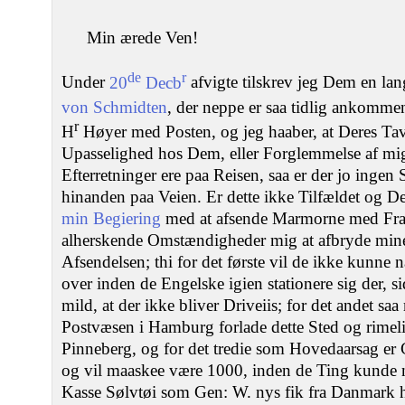
Min ærede Ven!
de
r
Under
20
Decb
afvigte tilskrev jeg Dem en la
von Schmidten
, der neppe er saa tidlig ankomm
r
H
Høyer med Posten, og jeg haaber, at Deres Ta
Upasselighed hos Dem, eller Forglemmelse af m
Efterretninger ere paa Reisen, saa er der jo ingen
hinanden paa Veien. Er dette ikke Tilfældet og De
min Begiering
med at afsende Marmorne med Fra
alherskende Omstændigheder mig at afbryde min
Afsendelsen; thi for det første vil de ikke kunne 
over inden de Engelske igien stationere sig der, s
mild, at der ikke bliver Driveiis; for det andet s
Postvæsen i Hamburg forlade dette Sted og rimelig
Pinneberg, og for det tredie som Hovedaarsag er 
og vil maaskee være 1000, inden de Ting kunde 
Kasse Sølvtøi som Gen: W. nys fik fra Danmark ha