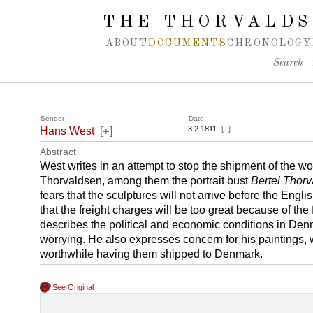
Spring navigation over
THE THORVALDS
ABOUT
DOCUMENTS
CHRONOLOGY
Search
Sender
Date
+
3.2.1811
[
+
]
Hans West
[
]
Abstract
West writes in an attempt to stop the shipment of the 
Thorvaldsen, among them the portrait bust
Bertel Thorv
fears that the sculptures will not arrive before the Engli
that the freight charges will be too great because of the
describes the political and economic conditions in Den
worrying. He also expresses concern for his paintings, 
worthwhile having them shipped to Denmark.
See Original