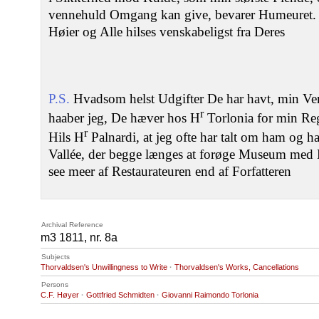
vennehuld Omgang kan give, bevarer Humeuret.
Høier og Alle hilses venskabeligst fra Deres
P.S.
Hvadsom helst Udgifter De har havt, min Ven
r
haaber jeg, De hæver hos H
Torlonia for min Re
r
Hils H
Palnardi, at jeg ofte har talt om ham og
Vallée, der begge længes at forøge Museum med Da
see meer af Restaurateuren end af Forfatteren
Archival Reference
m3 1811, nr. 8a
Subjects
Thorvaldsen's Unwillingness to Write
·
Thorvaldsen's Works, Cancellations
Persons
C.F. Høyer
·
Gottfried Schmidten
·
Giovanni Raimondo Torlonia