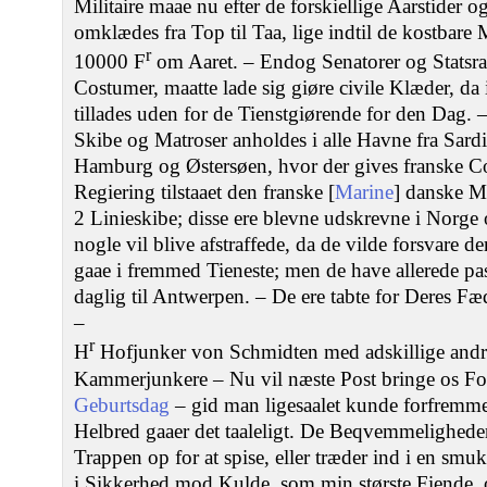
Militaire maae nu efter de forskiellige Aarstider og
omklædes fra Top til Taa, lige indtil de kostbare M
r
10000 F
om Aaret. – Endog Senatorer og Statsra
Costumer, maatte lade sig giøre civile Klæder, d
tillades uden for de Tienstgiørende for den Dag
Skibe og Matroser anholdes i alle Havne fra Sardi
Hamburg og Østersøen, hvor der gives franske Co
Regiering tilstaaet den franske [
Marine
] danske Ma
2 Linieskibe; disse ere blevne udskrevne i Norge 
nogle vil blive afstraffede, da de vilde forsvare
gaae i fremmed Tieneste; men de have allerede p
daglig til Antwerpen. – De ere tabte for Deres F
–
r
H
Hofjunker von Schmidten med adskillige andre
Kammerjunkere – Nu vil næste Post bringe os Fo
Geburtsdag
– gid man ligesaalet kunde forfremm
Helbred gaaer det taaleligt. De Beqvemmeligheder,
Trappen op for at spise, eller træder ind i en s
i Sikkerhed mod Kulde, som min største Fiende, 