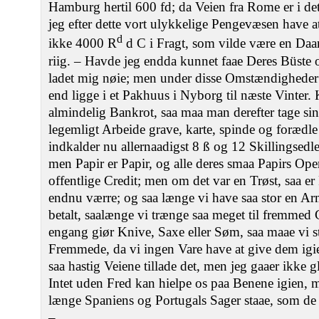
Hamburg hertil 600 fd; da Veien fra Rome er i det
jeg efter dette vort ulykkelige Pengevæsen have at
d
ikke 4000 R
d C i Fragt, som vilde være en Daar
riig. – Havde jeg endda kunnet faae Deres Büste o
ladet mig nøie; men under disse Omstændigheder 
end ligge i et Pakhuus i Nyborg til næste Vinter
almindelig Bankrot, saa maa man derefter tage si
legemligt Arbeide grave, karte, spinde og forædl
indkalder nu allernaadigst 8 ß og 12 Skillingsedle
men Papir er Papir, og alle deres smaa Papirs Op
offentlige Credit; men om det var en Trøst, saa e
endnu værre; og saa længe vi have saa stor en Arm
betalt, saalænge vi trænge saa meget til fremmed G
engang giør Knive, Saxe eller Søm, saa maae vi 
Fremmede, da vi ingen Vare have at give dem igie
saa hastig Veiene tillade det, men jeg gaaer ikke 
Intet uden Fred kan hielpe os paa Benene igien, 
længe Spaniens og Portugals Sager staae, som de st
–