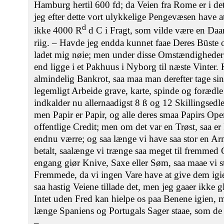
Hamburg hertil 600 fd; da Veien fra Rome er i det
jeg efter dette vort ulykkelige Pengevæsen have at
d
ikke 4000 R
d C i Fragt, som vilde være en Daar
riig. – Havde jeg endda kunnet faae Deres Büste o
ladet mig nøie; men under disse Omstændigheder 
end ligge i et Pakhuus i Nyborg til næste Vinter
almindelig Bankrot, saa maa man derefter tage si
legemligt Arbeide grave, karte, spinde og forædl
indkalder nu allernaadigst 8 ß og 12 Skillingsedle
men Papir er Papir, og alle deres smaa Papirs Op
offentlige Credit; men om det var en Trøst, saa e
endnu værre; og saa længe vi have saa stor en Arm
betalt, saalænge vi trænge saa meget til fremmed G
engang giør Knive, Saxe eller Søm, saa maae vi 
Fremmede, da vi ingen Vare have at give dem igie
saa hastig Veiene tillade det, men jeg gaaer ikke 
Intet uden Fred kan hielpe os paa Benene igien, 
længe Spaniens og Portugals Sager staae, som de st
–