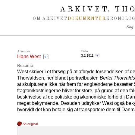
Spring navigation over
ARKIVET
THO
,
OM ARKIVET
DOKUMENTER
KRONOLOG
Søg
Afsender
Dato
+
3.2.1811
[
+
]
Hans West
[
]
Resumé
West skriver i et forsøg på at afbryde forsendelsen af d
Thorvaldsen, heriblandt portrætbusten
Bertel Thorvald
at skulpturene ikke når frem før englænderne besætter 
fragtomkostningerne bliver for store, på grund af den f
beskrivelse af de politiske og økonomiske forhold i Da
meget bekymrende. Desuden udtrykker West også bekym
hvorvidt det kan betale sig at transportere dem til Danm
Se original