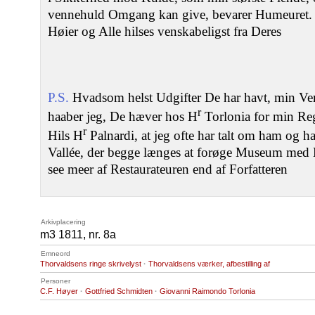
vennehuld Omgang kan give, bevarer Humeuret.
Høier og Alle hilses venskabeligst fra Deres
P.S.
Hvadsom helst Udgifter De har havt, min Ven
r
haaber jeg, De hæver hos H
Torlonia for min Re
r
Hils H
Palnardi, at jeg ofte har talt om ham og
Vallée, der begge længes at forøge Museum med Da
see meer af Restaurateuren end af Forfatteren
Arkivplacering
m3 1811, nr. 8a
Emneord
Thorvaldsens ringe skrivelyst
·
Thorvaldsens værker, afbestilling af
Personer
C.F. Høyer
·
Gottfried Schmidten
·
Giovanni Raimondo Torlonia