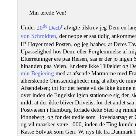
Min ærede Ven!
de
r
Under
20
Decb
afvigte tilskrev jeg Dem en la
von Schmidten
, der neppe er saa tidlig ankomm
r
H
Høyer med Posten, og jeg haaber, at Deres Ta
Upasselighed hos Dem, eller Forglemmelse af m
Efterretninger ere paa Reisen, saa er der jo ingen
hinanden paa Veien. Er dette ikke Tilfældet og De
min Begiering
med at afsende Marmorne med Fra
alherskende Omstændigheder mig at afbryde min
Afsendelsen; thi for det første vil de ikke kunne 
over inden de Engelske igien stationere sig der, s
mild, at der ikke bliver Driveiis; for det andet s
Postvæsen i Hamburg forlade dette Sted og rimelig
Pinneberg, og for det tredie som Hovedaarsag er 
og vil maaskee være 1000, inden de Ting kunde 
Kasse Sølvtøi som Gen: W. nys fik fra Danmark ha