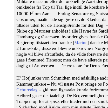
Militaire maae nu efter de forskiellige Aarstider og
omklædes fra Top til Taa, lige indtil de kostbare M
r
10000 F
om Aaret. – Endog Senatorer og Statsra
Costumer, maatte lade sig giøre civile Klæder, d
tillades uden for de Tienstgiørende for den Dag
Skibe og Matroser anholdes i alle Havne fra Sardi
Hamburg og Østersøen, hvor der gives franske Co
Regiering tilstaaet den franske [
Marine
] danske Ma
2 Linieskibe; disse ere blevne udskrevne i Norge 
nogle vil blive afstraffede, da de vilde forsvare
gaae i fremmed Tieneste; men de have allerede p
daglig til Antwerpen. – De ere tabte for Deres F
–
r
H
Hofjunker von Schmidten med adskillige andre
Kammerjunkere – Nu vil næste Post bringe os Fo
Geburtsdag
– gid man ligesaalet kunde forfremm
Helbred gaaer det taaleligt. De Beqvemmeligheder,
Trappen op for at spise, eller træder ind i en s
i Sikkerhed mod Kulde, som min største Fiende, 