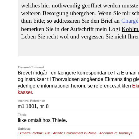
welches hier nothwendig geöffnet werden musst
weiteren Besorgung übergeben. Wenn Sie mir schr
thun bitte; so addressiren Sie den Brief an
Chargé 
bemerken Sie in der Aufschrift mein Logi
Kohlma
Leben Sie recht wol und vergessen Sie nicht Ihre
General Comment
Brevet indgår i en længere korrespondance fra Ekman 
og instrukser til Thorvaldsen angående Ekmans ting glem
yderligere informationer herom, se referenceartiklen
Ek
kasser
.
Archival Reference
m1 1801, nr. 8
Thiele
Ikke omtalt hos Thiele.
Subjects
Ekman's Portrait Bust
·
Artistic Environment in Rome
·
Accounts of Journeys