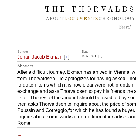
Spring navigation over
THE THORVALDS
ABOUT
DOCUMENTS
CHRONOLOGY
Search
Sender
Date
+
10.5.1801
[
+
]
Johan Jacob Ekman
[
]
Abstract
After a difficult journey, Ekman has arrived in Vienna, 
from Thorvaldsen. He apologizes for having asked Thor
forgotten items which it is now clear were not forgotten
exchange and asks Thorvaldsen to pay his friends the s
letter. The rest of the amount should be used to buy so
then asks Thorvaldsen to inquire about the price of so
Poussin and Correggio,for which he has found a buyer. 
inquire about some works ordered from other artists and 
Rome.