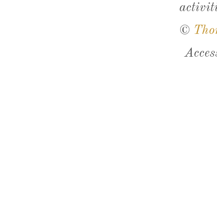
activit
©
Tho
Acces