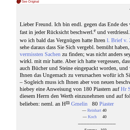
See Original
Lieber Freund. Ich bin endl. gegen das Ende des
e
fast in jeder Rücksicht beschwerl.
und verdriessl.
wo ich bald das Vergnügen hatte Ihren
l. Brief v.
sehe daraus dass Sie Sich vergebl. bemüht haben,
vermissten Sachen
zu finden; was nicht anders sey
wirkl. mit mir hatte. Aber ich hatte vergessen, da
auch Bücher und Steine eingepackt worden, und 
Ihnen das Ungemach zu verursachen wofür ich Si
– Sogleich muss ich Ihnen aber von neuen beschw
hiebey eine Anweisung von 180 Piastern auf
Hr S
diesem Herrn den Werth einzunehmen und auf fol
rn
belieben: neml. an H
Gmelin
80
Piaster
––
Reinhart
40
––
Koch
40
–––––––––––––