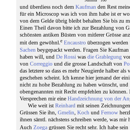
Summa 160
und überdiess noch dem
Kaufman
den Rest mein
für ein Microscop was ich von ihm habe ist er wol
von dem Gelde übrig bleibt behalten Sie bis zu 
Einen Theil davon bitte ich zur Bezahlung von 
schönsten antiken Büsten von mitlerer Grösse a
e
mit dem gewöhnl.
Encaustro
überzogen werden
Sachen
beygepackt werden. Fragen Sie Kaufman w
haben will, und
De Rossi
was
die Grablegung
vo
von
Correggio
und die grosse Landschaft von
Po
das letztere so dass es mehr Neugierde halber als
geschehen scheint. Ich kenne hier jemand der ei
nicht zu hohe Bezahlung zu haben wünscht, und 
obengenannten mit Recht empfehlen zu können. 
Versprechen mir eine
Handzeichnung von der An
Wie weit ist
Reinhard
mit seinen Zeichnunge
Grüssen Sie ihn,
Gmelin
,
Koch
und
Fernow
herzl
ihnen sämtl. nächstens schreiben werde, was mir he
Auch
Zoega
grüssen Sie recht sehr. Ich habe sein